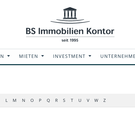
EN
MIETEN
INVESTMENT
UNTERNEHM
L
M
N
O
P
Q
R
S
T
U
V
W
Z