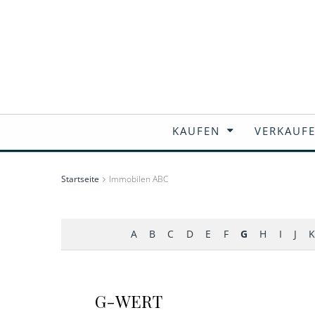
KAUFEN
VERKAUF
Startseite
Immobilen ABC
A
B
C
D
E
F
G
H
I
J
K
G-WERT