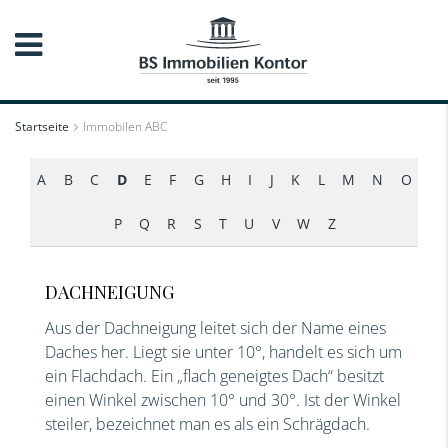
Startseite
Immobilen ABC
A
B
C
D
E
F
G
H
I
J
K
L
M
N
O
P
Q
R
S
T
U
V
W
Z
DACHNEIGUNG
Aus der Dachneigung leitet sich der Name eines
Daches her. Liegt sie unter 10°, handelt es sich um
ein Flachdach. Ein „flach geneigtes Dach“ besitzt
einen Winkel zwischen 10° und 30°. Ist der Winkel
steiler, bezeichnet man es als ein Schrägdach.