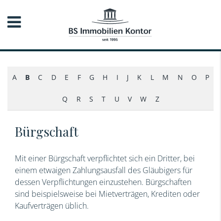
A
B
C
D
E
F
G
H
I
J
K
L
M
N
O
P
Q
R
S
T
U
V
W
Z
Bürgschaft
Mit einer Bürgschaft verpflichtet sich ein Dritter, bei
einem etwaigen Zahlungsausfall des Gläubigers für
dessen Verpflichtungen einzustehen. Bürgschaften
sind beispielsweise bei Mietverträgen, Krediten oder
Kaufverträgen üblich.