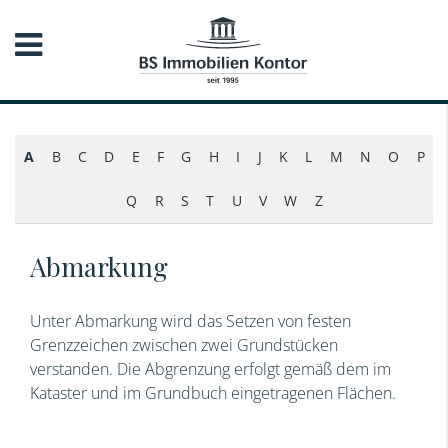
A
B
C
D
E
F
G
H
I
J
K
L
M
N
O
P
Q
R
S
T
U
V
W
Z
Abmarkung
Unter Abmarkung wird das Setzen von festen
Grenzzeichen zwischen zwei Grundstücken
verstanden. Die Abgrenzung erfolgt gemäß dem im
Kataster und im Grundbuch eingetragenen Flächen.