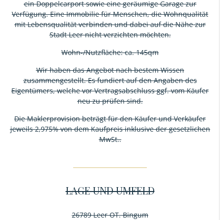
ein Doppelcarport sowie eine geräumige Garage zur
Verfügung. Eine Immobilie für Menschen, die Wohnqualität
mit Lebensqualität verbinden und dabei auf die Nähe zur
Stadt Leer nicht verzichten möchten.
Wohn-/Nutzfläche: ca. 145qm
Wir haben das Angebot nach bestem Wissen
zusammengestellt. Es fundiert auf den Angaben des
Eigentümers, welche vor Vertragsabschluss ggf. vom Käufer
neu zu prüfen sind.
Die Maklerprovision beträgt für den Käufer und Verkäufer
jeweils 2,975% von dem Kaufpreis inklusive der gesetzlichen
MwSt..
LAGE UND UMFELD
26789 Leer OT. Bingum