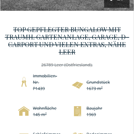
TOP GEPFLEGTER BUNGALOW MIT
TRAUMH. GARTENANLAGE, GARAGE, D-
CARPORT UND VIELEN EXTRAS, NÄHE
LEER
26789 Leer (Ostfriesland),
Immobilien-
Nr.
Grundstück
P1439
1673 m²
Wohnfläche
Baujahr
145 m²
1969