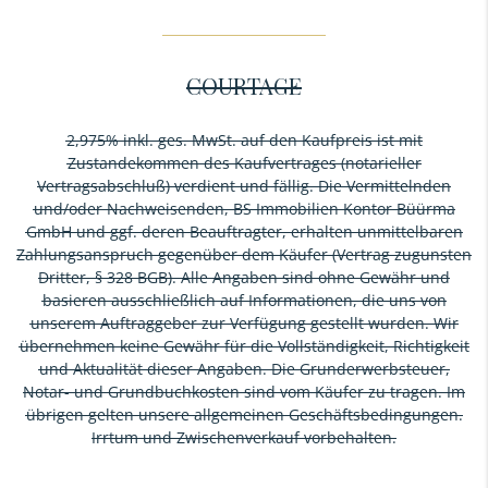
COURTAGE
2,975% inkl. ges. MwSt. auf den Kaufpreis ist mit
Zustandekommen des Kaufvertrages (notarieller
Vertragsabschluß) verdient und fällig. Die Vermittelnden
und/oder Nachweisenden, BS Immobilien Kontor Büürma
GmbH und ggf. deren Beauftragter, erhalten unmittelbaren
Zahlungsanspruch gegenüber dem Käufer (Vertrag zugunsten
Dritter, § 328 BGB). Alle Angaben sind ohne Gewähr und
basieren ausschließlich auf Informationen, die uns von
unserem Auftraggeber zur Verfügung gestellt wurden. Wir
übernehmen keine Gewähr für die Vollständigkeit, Richtigkeit
und Aktualität dieser Angaben. Die Grunderwerbsteuer,
Notar- und Grundbuchkosten sind vom Käufer zu tragen. Im
übrigen gelten unsere allgemeinen Geschäftsbedingungen.
Irrtum und Zwischenverkauf vorbehalten.