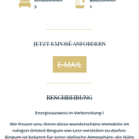
Schlafzimmer
Badezimmer
3
1
JETZT EXPOSÉ ANFORDERN
E-MAIL
BESCHREIBUNG
Energieausweis in Vorbereitung !
Wir freuen uns, Ihnen diese wunderschöne Immobilie im
ruhigen Ortsteil Bingum von Leer vorstellen zu dürfen.
Bingum ist bekannt für seine idyllische Atmosphäre, die Nähe