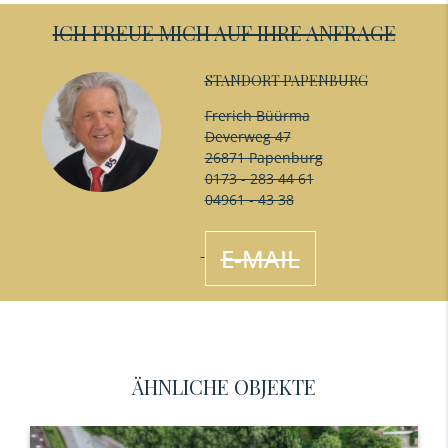
ICH FREUE MICH AUF IHRE ANFRAGE
STANDORT PAPENBURG
Frerich Büürma
Deverweg 47
26871 Papenburg
0173 - 283 44 61
04961 - 43 38
E-MAIL
ÄHNLICHE OBJEKTE