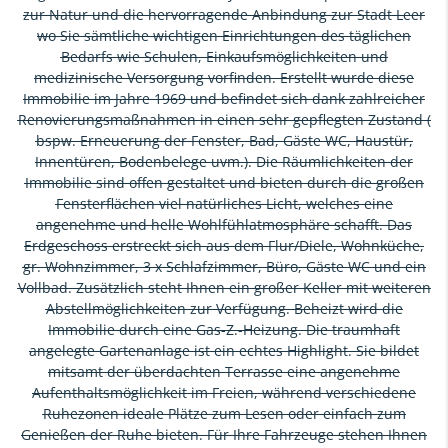
zur Natur und die hervorragende Anbindung zur Stadt Leer
wo Sie sämtliche wichtigen Einrichtungen des täglichen
Bedarfs wie Schulen, Einkaufsmöglichkeiten und
medizinische Versorgung vorfinden. Erstellt wurde diese
Immobilie im Jahre 1969 und befindet sich dank zahlreicher
Renovierungsmaßnahmen in einen sehr gepflegten Zustand (
bspw. Erneuerung der Fenster, Bad, Gäste WC, Haustür,
Innentüren, Bodenbelege uvm.). Die Räumlichkeiten der
Immobilie sind offen gestaltet und bieten durch die großen
Fensterflächen viel natürliches Licht, welches eine
angenehme und helle Wohlfühlatmosphäre schafft. Das
Erdgeschoss erstreckt sich aus dem Flur/Diele, Wohnküche,
gr. Wohnzimmer, 3 x Schlafzimmer, Büro, Gäste WC und ein
Vollbad. Zusätzlich steht Ihnen ein großer Keller mit weiteren
Abstellmöglichkeiten zur Verfügung. Beheizt wird die
Immobilie durch eine Gas-Z.-Heizung. Die traumhaft
angelegte Gartenanlage ist ein echtes Highlight. Sie bildet
mitsamt der überdachten Terrasse eine angenehme
Aufenthaltsmöglichkeit im Freien, während verschiedene
Ruhezonen ideale Plätze zum Lesen oder einfach zum
Genießen der Ruhe bieten. Für Ihre Fahrzeuge stehen Ihnen