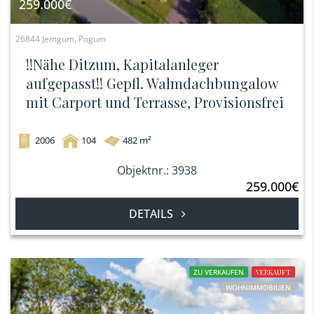
259.000€
26844 Jemgum, Pogum
!!Nähe Ditzum, Kapitalanleger
aufgepasst!! Gepfl. Walmdachbungalow
mit Carport und Terrasse, Provisionsfrei
2006
104
482 m²
Objektnr.: 3938
259.000€
DETAILS
ZU VERKAUFEN
VERKAUFT
WOHNIMMOBILIEN