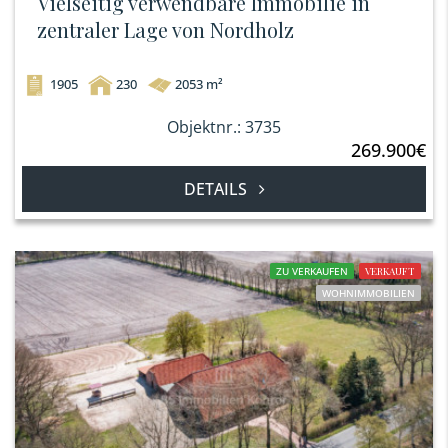
Vielseitig verwendbare Immobilie in
zentraler Lage von Nordholz
1905
230
2053 m²
Objektnr.: 3735
269.900€
DETAILS
ZU VERKAUFEN
VERKAUFT
WOHNIMMOBILIEN