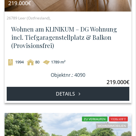
219.000€
26789 Leer (Ostfriesland),
Wohnen am KLINIKUM – DG Wohnung
incl. Tiefgaragenstellplatz & Balkon
(Provisionsfrei)
1994
80
1789 m²
Objektnr.: 4090
219.000€
DETAILS
ZU VERKAUFEN
VERKAUFT
WOHNIMMOBILIEN