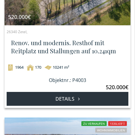
520.000€
26340 Zetel,
Renov. und modernis. Resthof mit
Reitplatz und Stallungen auf 10.241qm
1964
170
10241 m²
Objektnr.: P4003
520.000€
DETAILS
ZU VERKAUFEN
VERKAUFT
WOHNIMMOBILIEN