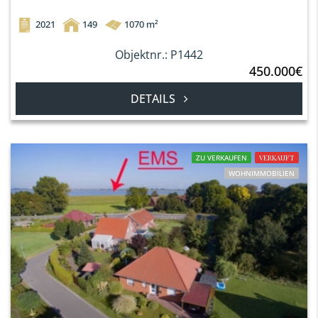
2021
149
1070 m²
Objektnr.: P1442
450.000€
DETAILS
ZU VERKAUFEN
VERKAUFT
WOHNIMMOBILIEN