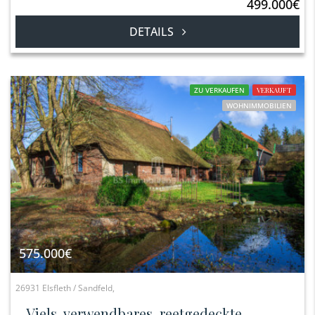
499.000€
DETAILS
ZU VERKAUFEN
VERKAUFT
WOHNIMMOBILIEN
575.000€
26931 Elsfleth / Sandfeld,
Viels. verwendbares, reetgedeckte