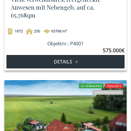
Anwesen mit Nebengeb. auf ca.
65.768qm
1872
250
65768 m²
Objektnr.: P4001
575.000€
DETAILS
ZU VERKAUFEN
VERKAUFT
WOHNIMMOBILIEN