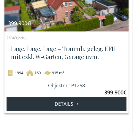
399.900€
26349 Jade,
Lage, Lage, Lage – Traumh. geleg. EFH
mit exkl. W-Garten, Garage uvm.
1994
160
915 m²
Objektnr.: P1258
399.900€
DETAILS