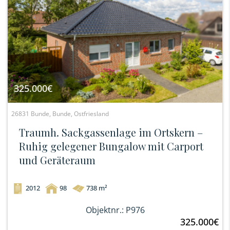
325.000€
26831 Bunde, Bunde, Ostfriesland
Traumh. Sackgassenlage im Ortskern –
Ruhig gelegener Bungalow mit Carport
und Geräteraum
2012
98
738 m²
Objektnr.: P976
325.000€