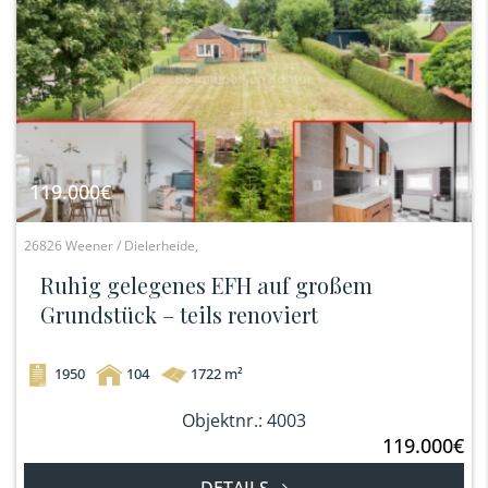
119.000€
26826 Weener / Dielerheide,
Ruhig gelegenes EFH auf großem
Grundstück – teils renoviert
1950
104
1722 m²
Objektnr.: 4003
119.000€