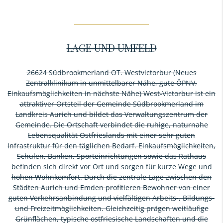
LAGE UND UMFELD
26624 Südbrookmerland OT. Westvictorbur (Neues
Zentralklinikum in unmittelbarer Nähe, gute ÖPNV,
Einkaufsmöglichkeiten in nächste Nähe) West-Victorbur ist ein
attraktiver Ortsteil der Gemeinde Südbrookmerland im
Landkreis Aurich und bildet das Verwaltungszentrum der
Gemeinde. Die Ortschaft verbindet die ruhige, naturnahe
Lebensqualität Ostfrieslands mit einer sehr guten
Infrastruktur für den täglichen Bedarf. Einkaufsmöglichkeiten,
Schulen, Banken, Sporteinrichtungen sowie das Rathaus
befinden sich direkt vor Ort und sorgen für kurze Wege und
hohen Wohnkomfort. Durch die zentrale Lage zwischen den
Städten Aurich und Emden profitieren Bewohner von einer
guten Verkehrsanbindung und vielfältigen Arbeits-, Bildungs-
und Freizeitmöglichkeiten. Gleichzeitig prägen weitläufige
Grünflächen, typische ostfriesische Landschaften und die