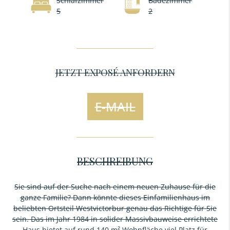
Schlafzimmer
Badezimmer
5
2
JETZT EXPOSÉ ANFORDERN
E-MAIL
BESCHREIBUNG
Sie sind auf der Suche nach einem neuen Zuhause für die
ganze Familie? Dann könnte dieses Einfamilienhaus im
beliebten Ortsteil Westvictorbur genau das Richtige für Sie
sein. Das im Jahr 1984 in solider Massivbauweise errichtete
Haus bietet auf rund 140 m² Wohnfläche viel Platz für