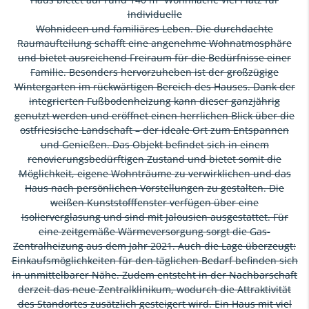
individuelle
Wohnideen und familiäres Leben. Die durchdachte
Raumaufteilung schafft eine angenehme Wohnatmosphäre
und bietet ausreichend Freiraum für die Bedürfnisse einer
Familie. Besonders hervorzuheben ist der großzügige
Wintergarten im rückwärtigen Bereich des Hauses. Dank der
integrierten Fußbodenheizung kann dieser ganzjährig
genutzt werden und eröffnet einen herrlichen Blick über die
ostfriesische Landschaft – der ideale Ort zum Entspannen
und Genießen. Das Objekt befindet sich in einem
renovierungsbedürftigen Zustand und bietet somit die
Möglichkeit, eigene Wohnträume zu verwirklichen und das
Haus nach persönlichen Vorstellungen zu gestalten. Die
weißen Kunststofffenster verfügen über eine
Isolierverglasung und sind mit Jalousien ausgestattet. Für
eine zeitgemäße Wärmeversorgung sorgt die Gas-
Zentralheizung aus dem Jahr 2021. Auch die Lage überzeugt:
Einkaufsmöglichkeiten für den täglichen Bedarf befinden sich
in unmittelbarer Nähe. Zudem entsteht in der Nachbarschaft
derzeit das neue Zentralklinikum, wodurch die Attraktivität
des Standortes zusätzlich gesteigert wird. Ein Haus mit viel