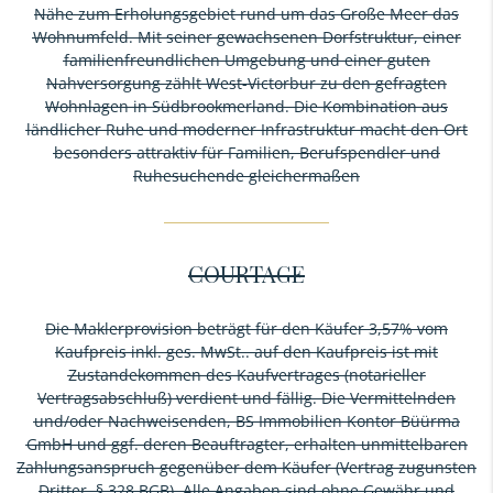
Nähe zum Erholungsgebiet rund um das Große Meer das
Wohnumfeld. Mit seiner gewachsenen Dorfstruktur, einer
familienfreundlichen Umgebung und einer guten
Nahversorgung zählt West-Victorbur zu den gefragten
Wohnlagen in Südbrookmerland. Die Kombination aus
ländlicher Ruhe und moderner Infrastruktur macht den Ort
besonders attraktiv für Familien, Berufspendler und
Ruhesuchende gleichermaßen
COURTAGE
Die Maklerprovision beträgt für den Käufer 3,57% vom
Kaufpreis inkl. ges. MwSt.. auf den Kaufpreis ist mit
Zustandekommen des Kaufvertrages (notarieller
Vertragsabschluß) verdient und fällig. Die Vermittelnden
und/oder Nachweisenden, BS Immobilien Kontor Büürma
GmbH und ggf. deren Beauftragter, erhalten unmittelbaren
Zahlungsanspruch gegenüber dem Käufer (Vertrag zugunsten
Dritter, § 328 BGB). Alle Angaben sind ohne Gewähr und