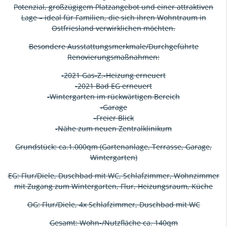
Potenzial, großzügigem Platzangebot und einer attraktiven
Lage – ideal für Familien, die sich ihren Wohntraum in
Ostfriesland verwirklichen möchten.
Besondere Ausstattungsmerkmale/Durchgeführte
Renovierungsmaßnahmen:
-2021 Gas-Z.-Heizung erneuert
-2021 Bad EG erneuert
-Wintergarten im rückwärtigen Bereich
-Garage
-Freier Blick
-Nähe zum neuen Zentralklinikum
Grundstück: ca.1.000qm (Gartenanlage, Terrasse, Garage,
Wintergarten)
EG: Flur/Diele, Duschbad mit WC, Schlafzimmer, Wohnzimmer
mit Zugang zum Wintergarten, Flur, Heizungsraum, Küche
OG: Flur/Diele, 4x Schlafzimmer, Duschbad mit WC
Gesamt: Wohn-/Nutzfläche ca. 140qm