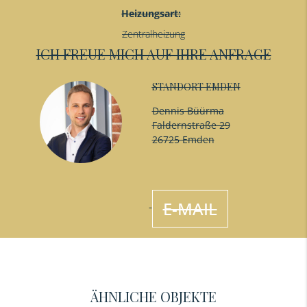
Heizungsart:
Zentralheizung
ICH FREUE MICH AUF IHRE ANFRAGE
STANDORT EMDEN
Dennis Büürma
Faldernstraße 29
26725 Emden
E-MAIL
ÄHNLICHE OBJEKTE