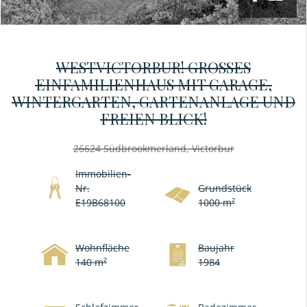
WESTVICTORBUR! GROSSES E
INFAMILIENHAUS MIT GARAGE, W
INTERGARTEN, GARTENANLAGE UND F
REIEN BLICK!
26624 Südbrookmerland, Victorbur
Immobilien-
Nr.
Grundstück
E19B68100
1000 m²
Wohnfläche
Baujahr
140 m²
1984