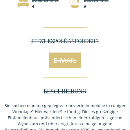
Schlafzimmer
Badezimmer
4
2
JETZT EXPOSÉ ANFORDERN
E-MAIL
BESCHREIBUNG
Sie suchen eine top gepflegte, renovierte Immobilie in ruhiger
Wohnlage? Hier werden Sie fündig. Dieses großzügige
Einfamilienhaus präsentiert sich in einer ruhigen Lage von
Wybelsum und überzeugt durch eine gelungene
Raumaufteilung. Die Immobilie wurde 1999 in konventioneller