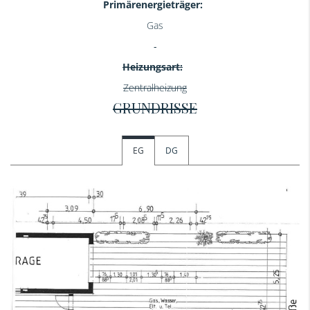
Primärenergieträger:
Gas
Heizungsart:
Zentralheizung
GRUNDRISSE
EG
DG