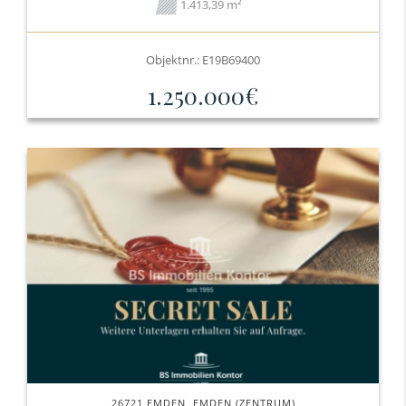
1.413,39 m²
Objektnr.: E19B69400
1.250.000€
26721 EMDEN, EMDEN (ZENTRUM)