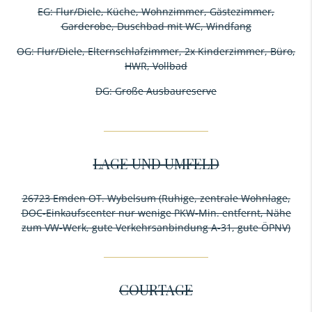
EG: Flur/Diele, Küche, Wohnzimmer, Gästezimmer,
Garderobe, Duschbad mit WC, Windfang
OG: Flur/Diele, Elternschlafzimmer, 2x Kinderzimmer, Büro,
HWR, Vollbad
DG: Große Ausbaureserve
LAGE UND UMFELD
26723 Emden OT. Wybelsum (Ruhige, zentrale Wohnlage,
DOC-Einkaufscenter nur wenige PKW-Min. entfernt, Nähe
zum VW-Werk, gute Verkehrsanbindung A-31, gute ÖPNV)
COURTAGE