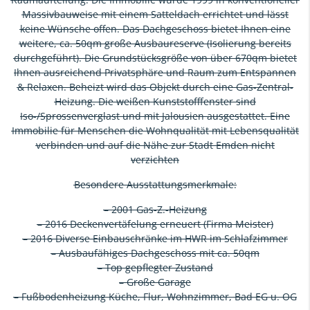
Massivbauweise mit einem Satteldach errichtet und lässt
keine Wünsche offen. Das Dachgeschoss bietet Ihnen eine
weitere, ca. 50qm große Ausbaureserve (Isolierung bereits
durchgeführt). Die Grundstücksgröße von über 670qm bietet
Ihnen ausreichend Privatsphäre und Raum zum Entspannen
& Relaxen. Beheizt wird das Objekt durch eine Gas-Zentral-
Heizung. Die weißen Kunststofffenster sind
Iso-/Sprossenverglast und mit Jalousien ausgestattet. Eine
Immobilie für Menschen die Wohnqualität mit Lebensqualität
verbinden und auf die Nähe zur Stadt Emden nicht
verzichten
Besondere Ausstattungsmerkmale:
– 2001 Gas-Z.-Heizung
– 2016 Deckenvertäfelung erneuert (Firma Meister)
– 2016 Diverse Einbauschränke im HWR im Schlafzimmer
– Ausbaufähiges Dachgeschoss mit ca. 50qm
– Top gepflegter Zustand
– Große Garage
– Fußbodenheizung Küche, Flur, Wohnzimmer, Bad EG u. OG