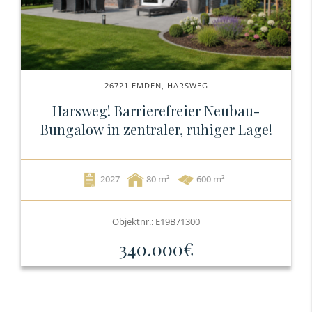
26721 EMDEN, HARSWEG
Harsweg! Barrierefreier Neubau-
Bungalow in zentraler, ruhiger Lage!
2027
80
600 m²
Objektnr.: E19B71300
340.000€