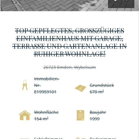
TOP GEPFLEGTES, GROSSZÜGIGES E
INFAMILIENHAUS MIT GARAGE, T
ERRASSE UND GARTENANLAGE IN R
UHIGER WOHNLAGE!
26723 Emden, Wybelsum
Immobilien-
Nr.
Grundstück
E19959101
670 m²
Wohnfläche
Baujahr
154 m²
1999