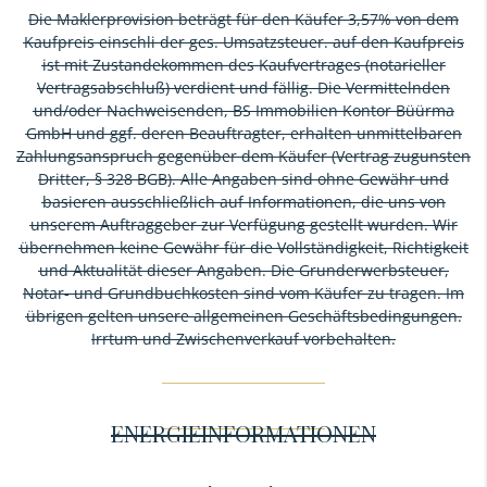
Die Maklerprovision beträgt für den Käufer 3,57% von dem
Kaufpreis einschli der ges. Umsatzsteuer. auf den Kaufpreis
ist mit Zustandekommen des Kaufvertrages (notarieller
Vertragsabschluß) verdient und fällig. Die Vermittelnden
und/oder Nachweisenden, BS Immobilien Kontor Büürma
GmbH und ggf. deren Beauftragter, erhalten unmittelbaren
Zahlungsanspruch gegenüber dem Käufer (Vertrag zugunsten
Dritter, § 328 BGB). Alle Angaben sind ohne Gewähr und
basieren ausschließlich auf Informationen, die uns von
unserem Auftraggeber zur Verfügung gestellt wurden. Wir
übernehmen keine Gewähr für die Vollständigkeit, Richtigkeit
und Aktualität dieser Angaben. Die Grunderwerbsteuer,
Notar- und Grundbuchkosten sind vom Käufer zu tragen. Im
übrigen gelten unsere allgemeinen Geschäftsbedingungen.
Irrtum und Zwischenverkauf vorbehalten.
ENERGIEINFORMATIONEN