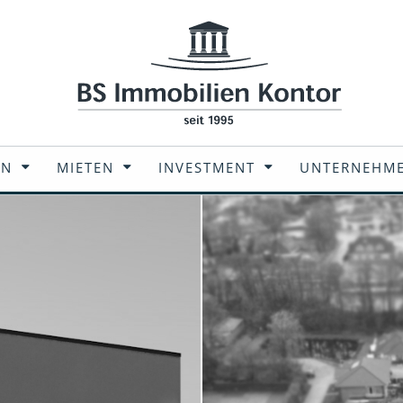
EN
MIETEN
INVESTMENT
UNTERNEHM