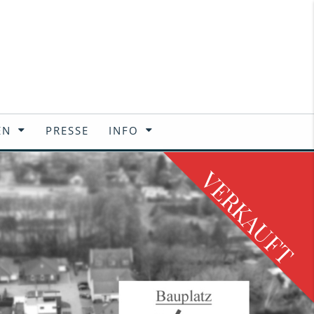
EN
PRESSE
INFO
VERKAUFT