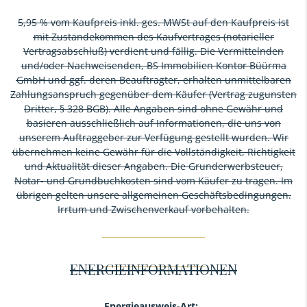
5,95 % vom Kaufpreis inkl. ges. MWSt auf den Kaufpreis ist
mit Zustandekommen des Kaufvertrages (notarieller
Vertragsabschluß) verdient und fällig. Die Vermittelnden
und/oder Nachweisenden, BS Immobilien Kontor Büürma
GmbH und ggf. deren Beauftragter, erhalten unmittelbaren
Zahlungsanspruch gegenüber dem Käufer (Vertrag zugunsten
Dritter, § 328 BGB). Alle Angaben sind ohne Gewähr und
basieren ausschließlich auf Informationen, die uns von
unserem Auftraggeber zur Verfügung gestellt wurden. Wir
übernehmen keine Gewähr für die Vollständigkeit, Richtigkeit
und Aktualität dieser Angaben. Die Grunderwerbsteuer,
Notar- und Grundbuchkosten sind vom Käufer zu tragen. Im
übrigen gelten unsere allgemeinen Geschäftsbedingungen.
Irrtum und Zwischenverkauf vorbehalten.
ENERGIEINFORMATIONEN
Energieausweis-Art: