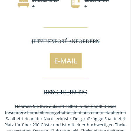
Schlafzimmer
Badezimmer
4
1
JETZT EXPOSÉ ANFORDERN
E-MAIL
BESCHREIBUNG
Nehmen Sie Ihre Zukunft selbst in die Hand! Dieses
besondere Immobilienangebot besteht aus einem etablierten
Saalbetrieb an der Nordseeküste. Der großzügige Saal bietet
Platz für über 200 Gäste und ist mit einer hochwertigen Theke
ausgestattet. Der sep. Clubraum inkl. Theke bieten weiteren