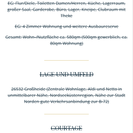
EG: Flur/Diele, Toiletten Damen/Herren, Küche, Lagerraum,
großer Saal, Garderobe, Büro, Lager, Kneipe, Clubraum mit
Theke
EG: 4 Zimmer Wohnung und weitere Ausbaureserve
Gesamt: Wohn-/Nutzfläche ca. 580qm (500qm gewerblich, ca.
80qm Wohnung)
LAGE UND UMFELD
26532 Großheide (Zentrale Wohnlage, Aldi und Netto in
unmittelbarer Nähe, Nordseeküstenregion, Nähe zur Stadt
Norden gute Verkehrsanbindung zur B-72)
COURTAGE