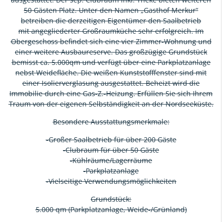
50 Gästen Platz. Unter den Namen „Gasthof Merkur“
betreiben die derzeitigen Eigentümer den Saalbetrieb
mit angegliederter Großraumküche sehr erfolgreich. Im
Obergeschoss befindet sich eine vier Zimmer-Wohnung und
einer weitere Ausbaureserve. Das großzügige Grundstück
bemisst ca. 5.000qm und verfügt über eine Parkplatzanlage
nebst Weidefläche. Die weißen Kunststofffenster sind mit
einer Isolierverglasung ausgestattet. Beheizt wird die
Immobilie durch eine Gas-Z.-Heizung. Erfüllen Sie sich Ihrem
Traum von der eigenen Selbständigkeit an der Nordseeküste.
Besondere Ausstattungsmerkmale:
-Großer Saalbetrieb für über 200 Gäste
-Clubraum für über 50 Gäste
-Kühlräume/Lagerräume
-Parkplatzanlage
-Vielseitige Verwendungsmöglichkeiten
Grundstück:
5.000 qm (Parkplatzanlage, Weide-/Grünland)