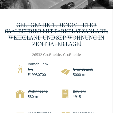
GELEGENHEIT! RENOVIERTER
SAALBETRIEB MIT PARKPLATZANLAGE,
WEIDELAND UND SEP. WOHNUNG IN
ZENTRALER LAGE!
26532 Großheide, Großheide
Immobilien-
Nr.
Grundstück
E19930700
5000 m²
Wohnfläche
Baujahr
580 m²
1915