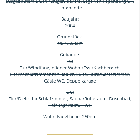
ausgebautem DG in ruhiger, bevorz. Lage von Papenburg OT.
Untenende
Baujahr:
2004
Grundstück:
ca. 1.558qm
Gebäude:
EG:
Flur/Windfang, offener Wohn-/Ess-/Kochbereich,
Elternschlafzimmer mit Bad en Suite, Büro/Gästezimmer,
Gäste WC, Doppelgarage
OG:
Flur/Diele, 1 x Schlafzimmer, Sauna/Ruheraum, Duschbad,
Heizungsraum, HWR
Wohn-Nutzfläche: 250qm