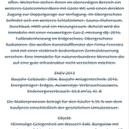
offen. Weiterhin stehen Ihnen im ebenerdigen Bereich ein
weiteres Gästezimmer/Büro mit Gäste WC und einen direkten
Zugang zur Doppelgarage zur Verfügung. Im Obergeschoss
befindet sich ein weiteres Schlafzimmer, Sauna-/Ruheraum,
Duschbad, HWR und ein Heizungsraum. Beheizt wird die
Immobilie mit einer neuwertigen Gas-Z.-Heizung (BJ: 2016,
Fußbodenheizung im Erdgeschoss, Obergeschoss:
Radiatoren. Die weißen Kunststofffenster der Firma Fenestra
sind mit einer elektrisch bedienbaren Zentralsteuerung
versehen. Eine Immobilie für naturverbundene Menschen die
auf eine gute Infrastruktur nicht verzichten möchten.
ENEV 2013
Baujahr Gebäude: 2004, Baujahr Anlagentechnik: 2016,
Energieträger: Erdgas, Ausweistyp: Verbrauchsausweis,
Endenergieverbrauch: 69,8 (m²a), Kl. B
Die Maklerprovision beträgt für den Käufer 5,95 % von dem
Kaufpreis einschließlich der gesetzlichen Umsatzsteuer.
Objekt:
!!Einmalige Gelegenheit am Wasser!! Exkl. Bungalow mit