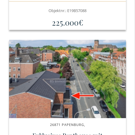
Objektnr.: E19B57088
225.000€
26871 PAPENBURG,