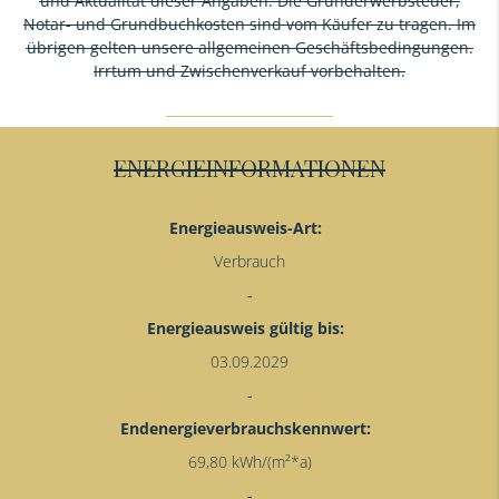
und Aktualität dieser Angaben. Die Grunderwerbsteuer,
Notar- und Grundbuchkosten sind vom Käufer zu tragen. Im
übrigen gelten unsere allgemeinen Geschäftsbedingungen.
Irrtum und Zwischenverkauf vorbehalten.
ENERGIEINFORMATIONEN
Energieausweis-Art:
Verbrauch
Energieausweis gültig bis:
03.09.2029
Endenergieverbrauchskennwert:
69,80 kWh/(m²*a)