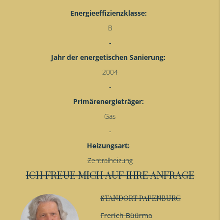
Energieeffizienzklasse:
B
Jahr der energetischen Sanierung:
2004
Primärenergieträger:
Gas
Heizungsart:
Zentralheizung
ICH FREUE MICH AUF IHRE ANFRAGE
STANDORT PAPENBURG
Frerich Büürma