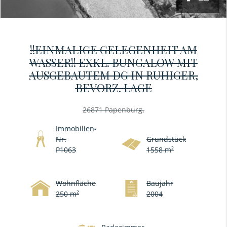
!!EINMALIGE GELEGENHEIT AM
WASSER!! EXKL. BUNGALOW MIT
AUSGEBAUTEM DG IN RUHIGER,
BEVORZ. LAGE
26871 Papenburg,
Immobilien-
Nr.
Grundstück
P1063
1558 m²
Wohnfläche
Baujahr
250 m²
2004