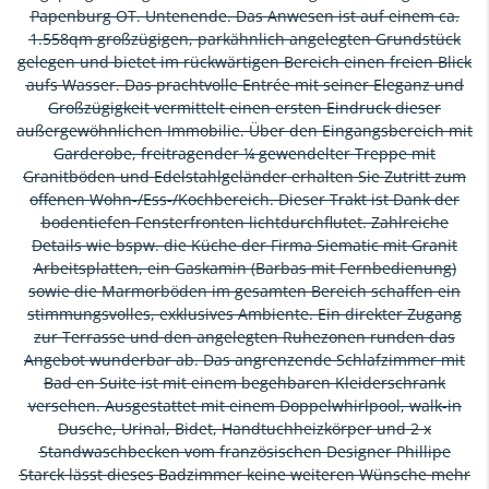
Papenburg OT. Untenende. Das Anwesen ist auf einem ca.
1.558qm großzügigen, parkähnlich angelegten Grundstück
gelegen und bietet im rückwärtigen Bereich einen freien Blick
aufs Wasser. Das prachtvolle Entrée mit seiner Eleganz und
Großzügigkeit vermittelt einen ersten Eindruck dieser
außergewöhnlichen Immobilie. Über den Eingangsbereich mit
Garderobe, freitragender ¼ gewendelter Treppe mit
Granitböden und Edelstahlgeländer erhalten Sie Zutritt zum
offenen Wohn-/Ess-/Kochbereich. Dieser Trakt ist Dank der
bodentiefen Fensterfronten lichtdurchflutet. Zahlreiche
Details wie bspw. die Küche der Firma Siematic mit Granit
Arbeitsplatten, ein Gaskamin (Barbas mit Fernbedienung)
sowie die Marmorböden im gesamten Bereich schaffen ein
stimmungsvolles, exklusives Ambiente. Ein direkter Zugang
zur Terrasse und den angelegten Ruhezonen runden das
Angebot wunderbar ab. Das angrenzende Schlafzimmer mit
Bad en Suite ist mit einem begehbaren Kleiderschrank
versehen. Ausgestattet mit einem Doppelwhirlpool, walk-in
Dusche, Urinal, Bidet, Handtuchheizkörper und 2 x
Standwaschbecken vom französischen Designer Phillipe
Starck lässt dieses Badzimmer keine weiteren Wünsche mehr