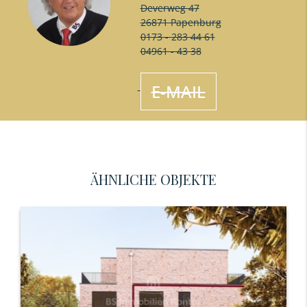
Deverweg 47
26871 Papenburg
0173 - 283 44 61
04961 - 43 38
E-MAIL
ÄHNLICHE OBJEKTE