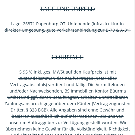
LAGE UND UMFELD
Lage: 26871 Papenburg OT. Untenende (Infrastruktur in
direkter Umgebung, gute Verkehrsanbindung zur B-70 & A-31)
COURTAGE
5,95 % inkl. ges. MWSt auf den Kaufpreis ist mit
Zustandekommen des Kaufvertrages (notarieller
Vertragsabschluß) verdient und fällig. Die Vermittelnden
und/oder Nachweisenden, BS Immobilien Kontor Büürma
GmbH und ggf. deren Beauftragter, erhalten unmittelbaren
Zahlungsanspruch gegenüber dem Käufer (Vertrag zugunsten
Dritter, § 328 BGB). Alle Angaben sind ohne Gewähr und
basieren ausschließlich auf Informationen, die uns von
unserem Auftraggeber zur Verfügung gestellt wurden. Wir
übernehmen keine Gewähr für die Vollständigkeit, Richtigkeit