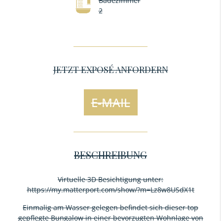
Badezimmer
2
JETZT EXPOSÉ ANFORDERN
E-MAIL
BESCHREIBUNG
Virtuelle 3D Besichtigung unter:
https://my.matterport.com/show/?m=Lz8w8USdX1t
Einmalig am Wasser gelegen befindet sich dieser top
gepflegte Bungalow in einer bevorzugten Wohnlage von