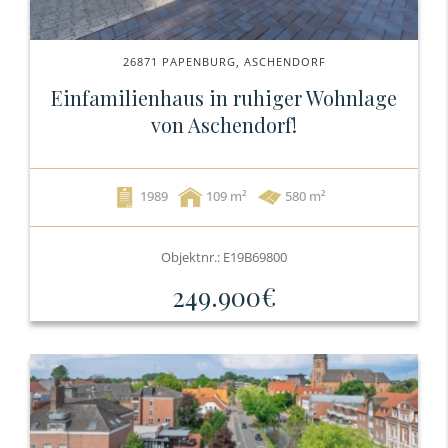
26871 PAPENBURG, ASCHENDORF
Einfamilienhaus in ruhiger Wohnlage
von Aschendorf!
1989
109
580 m²
Objektnr.: E19B69800
249.900€