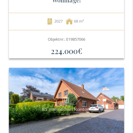
2027
68
Objektnr.: E19B57066
224.000€