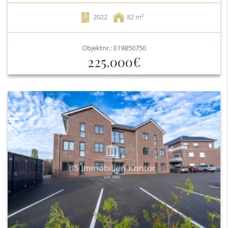
2022
82
Objektnr.: E19B50750
225.000€