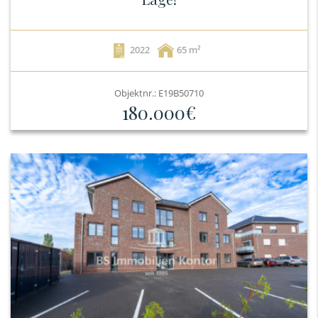
2022
65
Objektnr.: E19B50710
180.000€