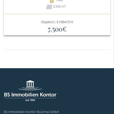
2.500 m²
Objektnr.: E19B47310
7.500€
BS Immobilien Kontor Büürma GmbH