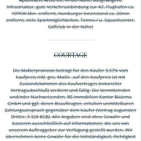
Apotheken, Ärzte etc. in der Nähe, ausgewogene
Infrastruktur, gute Verkehrsanbindung zur A7, Flughafen ca.
10PKW-Min. entfernt, Hamburger Innenstand ca. 20min
entfernt, viele Sportmöglichkeiten, Tennis-/ u. Squashcenter,
Golfclub in der Nähe)
COURTAGE
Die Maklerprovision beträgt für den Käufer 3,57% vom
Kaufpreis inkl. ges. MwSt.. auf den Kaufpreis ist mit
Zustandekommen des Kaufvertrages (notarieller
Vertragsabschluß) verdient und fällig. Die Vermittelnden
und/oder Nachweisenden, BS Immobilien Kontor Büürma
GmbH und ggf. deren Beauftragter, erhalten unmittelbaren
Zahlungsanspruch gegenüber dem Käufer (Vertrag zugunsten
Dritter, § 328 BGB). Alle Angaben sind ohne Gewähr und
basieren ausschließlich auf Informationen, die uns von
unserem Auftraggeber zur Verfügung gestellt wurden. Wir
übernehmen keine Gewähr für die Vollständigkeit, Richtigkeit