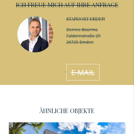
ICH FREUE MICH AUF IHRE ANFRAGE
STANDORT EMDEN
Dennis Büürma
Faldernstraße 29
26725 Emden
E-MAIL
ÄHNLICHE OBJEKTE