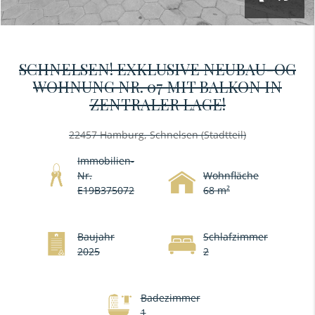
SCHNELSEN! EXKLUSIVE NEUBAU-OG
WOHNUNG NR. 07 MIT BALKON IN
ZENTRALER LAGE!
22457 Hamburg, Schnelsen (Stadtteil)
Immobilien-
Nr.
Wohnfläche
E19B375072
68 m²
Baujahr
Schlafzimmer
2025
2
Badezimmer
1