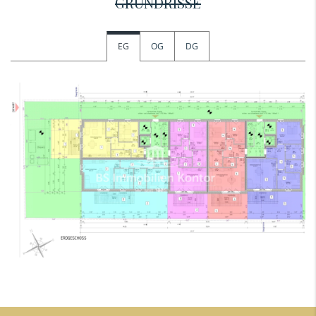
GRUNDRISSE
EG
OG
DG