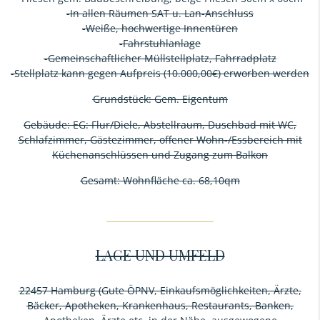
-In allen Räumen SAT u. Lan-Anschluss
-Weiße, hochwertige Innentüren
-Fahrstuhlanlage
-Gemeinschaftlicher Müllstellplatz, Fahrradplatz
-Stellplatz kann gegen Aufpreis (10.000,00€) erworben werden
Grundstück: Gem. Eigentum
Gebäude: EG: Flur/Diele, Abstellraum, Duschbad mit WC,
Schlafzimmer, Gästezimmer, offener Wohn-/Essbereich mit
Küchenanschlüssen und Zugang zum Balkon
Gesamt: Wohnfläche ca. 68,10qm
LAGE UND UMFELD
22457 Hamburg (Gute ÖPNV, Einkaufsmöglichkeiten, Ärzte,
Bäcker, Apotheken, Krankenhaus, Restaurants, Banken,