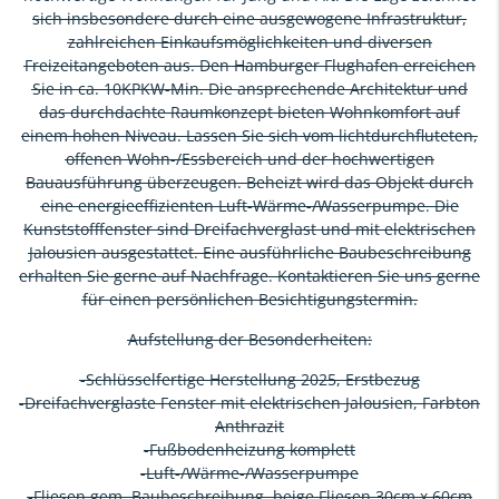
sich insbesondere durch eine ausgewogene Infrastruktur,
zahlreichen Einkaufsmöglichkeiten und diversen
Freizeitangeboten aus. Den Hamburger Flughafen erreichen
Sie in ca. 10KPKW-Min. Die ansprechende Architektur und
das durchdachte Raumkonzept bieten Wohnkomfort auf
einem hohen Niveau. Lassen Sie sich vom lichtdurchfluteten,
offenen Wohn-/Essbereich und der hochwertigen
Bauausführung überzeugen. Beheizt wird das Objekt durch
eine energieeffizienten Luft-Wärme-/Wasserpumpe. Die
Kunststofffenster sind Dreifachverglast und mit elektrischen
Jalousien ausgestattet. Eine ausführliche Baubeschreibung
erhalten Sie gerne auf Nachfrage. Kontaktieren Sie uns gerne
für einen persönlichen Besichtigungstermin.
Aufstellung der Besonderheiten:
-Schlüsselfertige Herstellung 2025, Erstbezug
-Dreifachverglaste Fenster mit elektrischen Jalousien, Farbton
Anthrazit
-Fußbodenheizung komplett
-Luft-/Wärme-/Wasserpumpe
-Fliesen gem. Baubeschreibung, beige Fliesen 30cm x 60cm