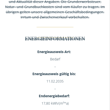
und Aktualität dieser Angaben. Die Grunderwerbsteuer,
Notar- und Grundbuchkosten sind vom Käufer zu tragen. Im
übrigen gelten unsere allgemeinen Geschäftsbedingungen.
Irrtum und Zwischenverkauf vorbehalten.
ENERGIEINFORMATIONEN
Energieausweis-Art:
Bedarf
Energieausweis gültig bis:
11.02.2035
Endenergiebedarf:
17,80 kWh/(m²*a)