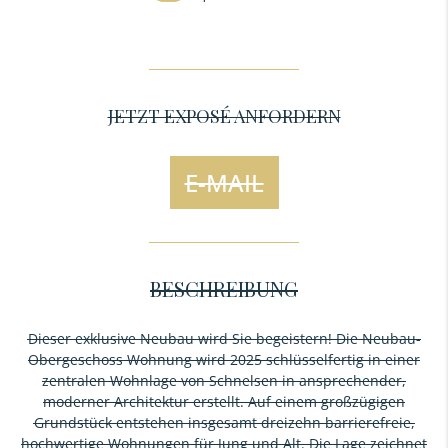
JETZT EXPOSÉ ANFORDERN
E-MAIL
BESCHREIBUNG
Dieser exklusive Neubau wird Sie begeistern! Die Neubau-
Obergeschoss Wohnung wird 2025 schlüsselfertig in einer
zentralen Wohnlage von Schnelsen in ansprechender,
moderner Architektur erstellt. Auf einem großzügigen
Grundstück entstehen insgesamt dreizehn barrierefreie,
hochwertige Wohnungen für Jung und Alt. Die Lage zeichnet