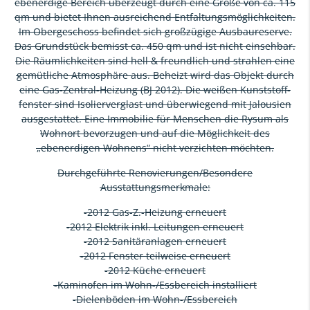
ebenerdige Bereich überzeugt durch eine Größe von ca. 115
qm und bietet Ihnen ausreichend Entfaltungsmöglichkeiten.
Im Obergeschoss befindet sich großzügige Ausbaureserve.
Das Grundstück bemisst ca. 450 qm und ist nicht einsehbar.
Die Räumlichkeiten sind hell & freundlich und strahlen eine
gemütliche Atmosphäre aus. Beheizt wird das Objekt durch
eine Gas-Zentral-Heizung (BJ 2012). Die weißen Kunststoff-
fenster sind Isolierverglast und überwiegend mit Jalousien
ausgestattet. Eine Immobilie für Menschen die Rysum als
Wohnort bevorzugen und auf die Möglichkeit des
„ebenerdigen Wohnens“ nicht verzichten möchten.
Durchgeführte Renovierungen/Besondere
Ausstattungsmerkmale:
-2012 Gas-Z.-Heizung erneuert
-2012 Elektrik inkl. Leitungen erneuert
-2012 Sanitäranlagen erneuert
-2012 Fenster teilweise erneuert
-2012 Küche erneuert
-Kaminofen im Wohn-/Essbereich installiert
-Dielenböden im Wohn-/Essbereich