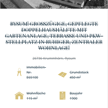
RYSUM! GROSSZÜGIGE, GEPFLEGTE D
OPPELHAUSHÄLFTE MIT G
ARTENANLAGE, TERRASSE UND PKW-S
TELLPLATZ IN RUHIGER, ZENTRALER W
OHNLAGE!
26736 Krummhörn, Rysum
Immobilien-
Nr.
Grundstück
E65100
450 m²
Wohnfläche
Baujahr
115 m²
1900