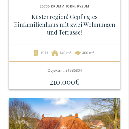
26736 KRUMMHÖRN, RYSUM
Küstenregion! Gepflegtes
Einfamilienhaus mit zwei Wohnungen
und Terrasse!
1911
140
400 m²
Objektnr.: E19B6804
210.000€