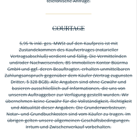
telefonische Anfrage.
COURTAGE
5,95 % inkl. ges. MWSt auf den Kaufpreis ist mit
Zustandekommen des Kaufvertrages (notarieller
Vertragsabschluß) verdient und fällig. Die Vermittelnden
und/oder Nachweisenden, BS Immobilien Kontor Büürma
GmbH und ggf. deren Beauftragter, erhalten unmittelbaren
Zahlungsanspruch gegenüber dem Käufer (Vertrag zugunsten
Dritter, § 328 BGB). Alle Angaben sind ohne Gewähr und
basieren ausschließlich auf Informationen, die uns von
unserem Auftraggeber zur Verfügung gestellt wurden. Wir
übernehmen keine Gewähr für die Vollständigkeit, Richtigkeit
und Aktualität dieser Angaben. Die Grunderwerbsteuer,
Notar- und Grundbuchkosten sind vom Käufer zu tragen. Im
übrigen gelten unsere allgemeinen Geschäftsbedingungen.
Irrtum und Zwischenverkauf vorbehalten.