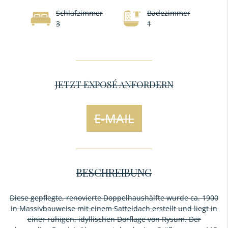
Schlafzimmer
Badezimmer
3
1
JETZT EXPOSÉ ANFORDERN
E-MAIL
BESCHREIBUNG
Diese gepflegte, renovierte Doppelhaushälfte wurde ca. 1900
in Massivbauweise mit einem Satteldach erstellt und liegt in
einer ruhigen, idyllischen Dorflage von Rysum. Der