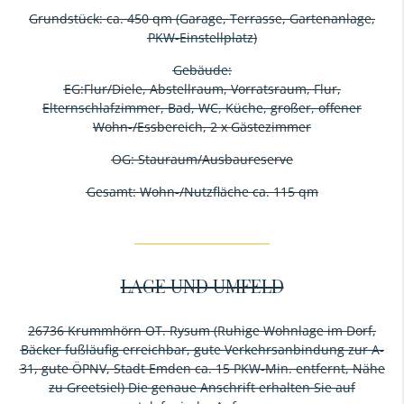
Grundstück: ca. 450 qm (Garage, Terrasse, Gartenanlage,
PKW-Einstellplatz)
Gebäude:
EG:Flur/Diele, Abstellraum, Vorratsraum, Flur,
Elternschlafzimmer, Bad, WC, Küche, großer, offener
Wohn-/Essbereich, 2 x Gästezimmer
OG: Stauraum/Ausbaureserve
Gesamt: Wohn-/Nutzfläche ca. 115 qm
LAGE UND UMFELD
26736 Krummhörn OT. Rysum (Ruhige Wohnlage im Dorf,
Bäcker fußläufig erreichbar, gute Verkehrsanbindung zur A-
31, gute ÖPNV, Stadt Emden ca. 15 PKW-Min. entfernt, Nähe
zu Greetsiel) Die genaue Anschrift erhalten Sie auf