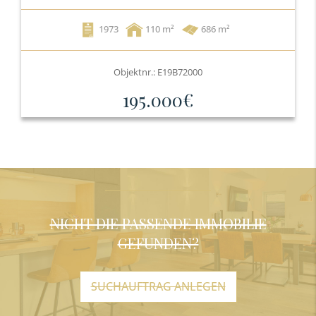
1973
110
686 m²
Objektnr.: E19B72000
195.000€
NICHT DIE PASSENDE IMMOBILIE
GEFUNDEN?
SUCHAUFTRAG ANLEGEN