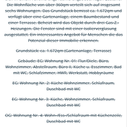
Die Wohnfläche von über 360qm verteilt sich auf insgesamt
sechs Wohnungen. Das Grundstück bemisst ca. 1.672qm und
verfügt über eine Gartenanlage, einem Baumbestand und
einer Terrasse. Beheizt wird das Objekt durch drei Gas-Z.-
Heizungen. Die Fenster sind mit einer Isolierverglasung
ausgestattet. Ein interessantes Angebot für Menschen die das
Potenzial dieser Immobilie erkennen.
Grundstück: ca. 1.672qm (Gartenanlage, Terrasse)
Gebäude: EG: Wohnung Nr. 01: Flur/Diele, Büro,
Wohnzimmer, Abstellraum, Büro II, Küche u. Esszimmer, Bad
mit WC, Schlafzimmer, HWR, Werkstatt, Hobbyräume
EG: Wohnung Nr. 2: Küche Wohnzimmer, Schlafraum,
Duschbad mit WC
EG: Wohnung Nr. 3: Küche, Wohnzimmer, Schlafraum,
Duschbad mit WC
OG: Wohnung Nr. 4: Wohn-/Ess-/Schlafraum mit Küchenzeile,
Duschbad mit WC