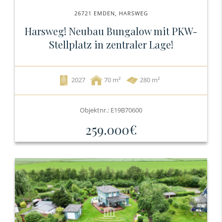
26721 EMDEN, HARSWEG
Harsweg! Neubau Bungalow mit PKW-
Stellplatz in zentraler Lage!
2027
70
280 m²
Objektnr.: E19B70600
259.000€