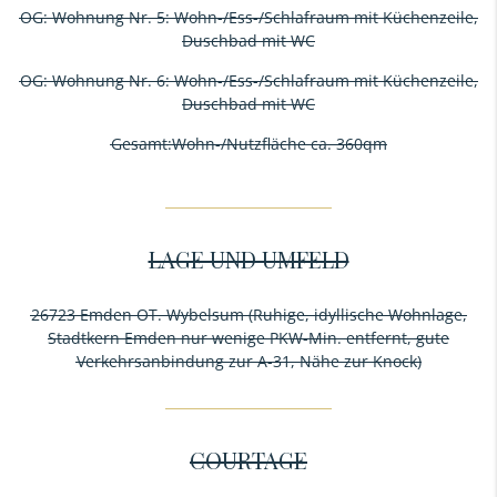
OG: Wohnung Nr. 5: Wohn-/Ess-/Schlafraum mit Küchenzeile,
Duschbad mit WC
OG: Wohnung Nr. 6: Wohn-/Ess-/Schlafraum mit Küchenzeile,
Duschbad mit WC
Gesamt:Wohn-/Nutzfläche ca. 360qm
LAGE UND UMFELD
26723 Emden OT. Wybelsum (Ruhige, idyllische Wohnlage,
Stadtkern Emden nur wenige PKW-Min. entfernt, gute
Verkehrsanbindung zur A-31, Nähe zur Knock)
COURTAGE