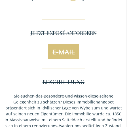
JETZT EXPOSÉ ANFORDERN
E-MAIL
BESCHREIBUNG
Sie suchen das Besondere und wissen diese seltene
Gelegenheit zu schätzen? Dieses Immobilienangebot
präsentiert sich in idyllischer Lage von Wybelsum und wartet
auf seinen neuen Eigentümer. Die Immobilie wurde ca. 1856
in Massivbauweise mit einem Satteldach erstellt und befindet
sich in einem renovierungs-/sanierungsbedürftigen Zustand.