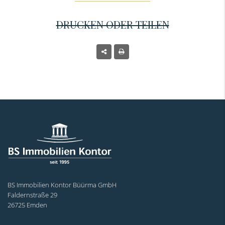
DRUCKEN ODER TEILEN
BS Immobilien Kontor Büürma GmbH
Faldernstraße 29
26725 Emden