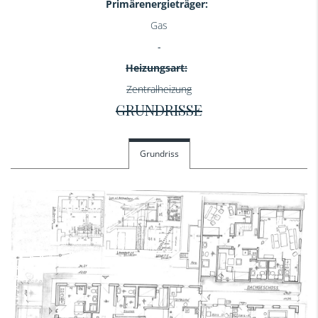
Primärenergieträger:
Gas
Heizungsart:
Zentralheizung
GRUNDRISSE
Grundriss