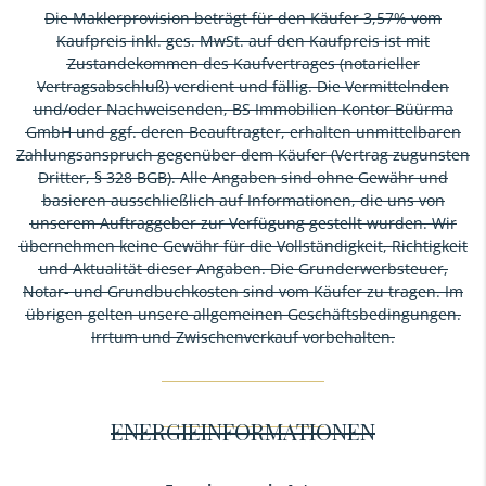
Die Maklerprovision beträgt für den Käufer 3,57% vom
Kaufpreis inkl. ges. MwSt. auf den Kaufpreis ist mit
Zustandekommen des Kaufvertrages (notarieller
Vertragsabschluß) verdient und fällig. Die Vermittelnden
und/oder Nachweisenden, BS Immobilien Kontor Büürma
GmbH und ggf. deren Beauftragter, erhalten unmittelbaren
Zahlungsanspruch gegenüber dem Käufer (Vertrag zugunsten
Dritter, § 328 BGB). Alle Angaben sind ohne Gewähr und
basieren ausschließlich auf Informationen, die uns von
unserem Auftraggeber zur Verfügung gestellt wurden. Wir
übernehmen keine Gewähr für die Vollständigkeit, Richtigkeit
und Aktualität dieser Angaben. Die Grunderwerbsteuer,
Notar- und Grundbuchkosten sind vom Käufer zu tragen. Im
übrigen gelten unsere allgemeinen Geschäftsbedingungen.
Irrtum und Zwischenverkauf vorbehalten.
ENERGIEINFORMATIONEN