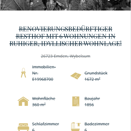
RENOVIERUNGSBEDÜRFTIGER
RESTHOF MIT 6 WOHNUNGEN IN
RUHIGER, IDYLLISCHER WOHNLAGE!
26723 Emden, Wybelsum
Immobilien-
Nr.
Grundstück
E19968700
1672 m²
Wohnfläche
Baujahr
360 m²
1856
Schlafzimmer
Badezimmer
6
6