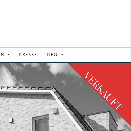
EN
PRESSE
INFO
VERKAUFT