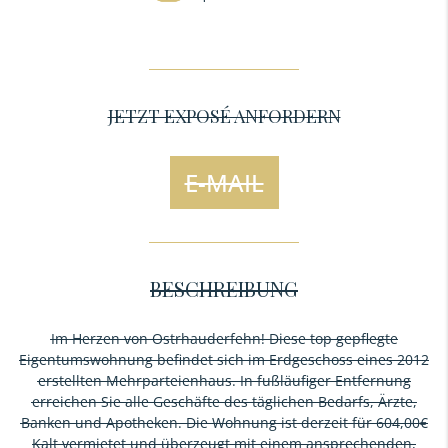
JETZT EXPOSÉ ANFORDERN
E-MAIL
BESCHREIBUNG
Im Herzen von Ostrhauderfehn! Diese top gepflegte
Eigentumswohnung befindet sich im Erdgeschoss eines 2012
erstellten Mehrparteienhaus. In fußläufiger Entfernung
erreichen Sie alle Geschäfte des täglichen Bedarfs, Ärzte,
Banken und Apotheken. Die Wohnung ist derzeit für 604,00€
Kalt vermietet und überzeugt mit einem ansprechenden,