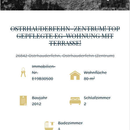
OSTRHAUDERFEHN-ZENTRUM! TOP
GEPFLEGTE EG-WOHNUNG MIT
TERRASSE!
26842 Ostrhauderfehn, Ostrhauderfehn (Zentrum)
Immobilien-
Nr.
Wohnfläche
E19B30500
80 m²
Baujahr
Schlafzimmer
2012
2
Badezimmer
1