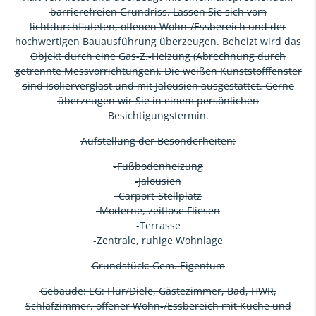
barrierefreien Grundriss. Lassen Sie sich vom
lichtdurchfluteten, offenen Wohn-/Essbereich und der
hochwertigen Bauausführung überzeugen. Beheizt wird das
Objekt durch eine Gas-Z.-Heizung (Abrechnung durch
getrennte Messvorrichtungen). Die weißen Kunststofffenster
sind Isolierverglast und mit Jalousien ausgestattet. Gerne
überzeugen wir Sie in einem persönlichen
Besichtigungstermin.
Aufstellung der Besonderheiten:
-Fußbodenheizung
-Jalousien
-Carport-Stellplatz
-Moderne, zeitlose Fliesen
-Terrasse
-Zentrale, ruhige Wohnlage
Grundstück: Gem. Eigentum
Gebäude: EG: Flur/Diele, Gästezimmer, Bad, HWR,
Schlafzimmer, offener Wohn-/Essbereich mit Küche und