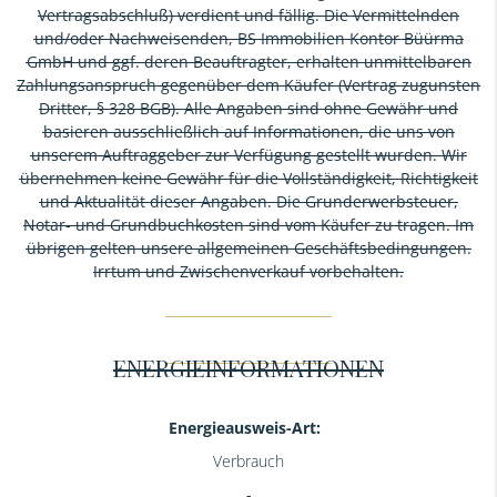
Vertragsabschluß) verdient und fällig. Die Vermittelnden
und/oder Nachweisenden, BS Immobilien Kontor Büürma
GmbH und ggf. deren Beauftragter, erhalten unmittelbaren
Zahlungsanspruch gegenüber dem Käufer (Vertrag zugunsten
Dritter, § 328 BGB). Alle Angaben sind ohne Gewähr und
basieren ausschließlich auf Informationen, die uns von
unserem Auftraggeber zur Verfügung gestellt wurden. Wir
übernehmen keine Gewähr für die Vollständigkeit, Richtigkeit
und Aktualität dieser Angaben. Die Grunderwerbsteuer,
Notar- und Grundbuchkosten sind vom Käufer zu tragen. Im
übrigen gelten unsere allgemeinen Geschäftsbedingungen.
Irrtum und Zwischenverkauf vorbehalten.
ENERGIEINFORMATIONEN
Energieausweis-Art:
Verbrauch