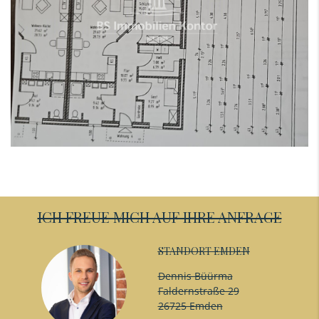
ICH FREUE MICH AUF IHRE ANFRAGE
STANDORT EMDEN
Dennis Büürma
Faldernstraße 29
26725 Emden