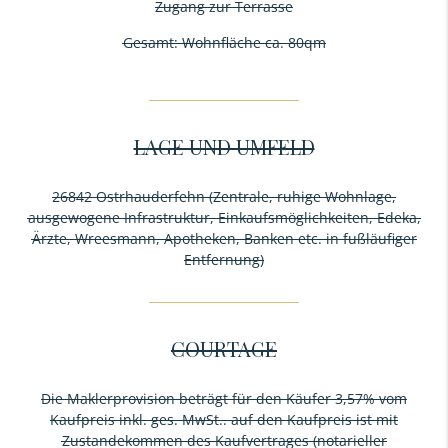
Zugang zur Terrasse
Gesamt: Wohnfläche ca. 80qm
LAGE UND UMFELD
26842 Ostrhauderfehn (Zentrale, ruhige Wohnlage,
ausgewogene Infrastruktur, Einkaufsmöglichkeiten, Edeka,
Ärzte, Wreesmann, Apotheken, Banken etc. in fußläufiger
Entfernung)
COURTAGE
Die Maklerprovision beträgt für den Käufer 3,57% vom
Kaufpreis inkl. ges. MwSt.. auf den Kaufpreis ist mit
Zustandekommen des Kaufvertrages (notarieller