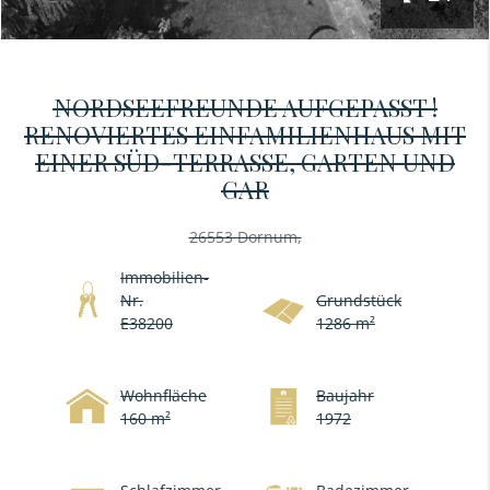
NORDSEEFREUNDE AUFGEPASST !
RENOVIERTES EINFAMILIENHAUS MIT
EINER SÜD-TERRASSE, GARTEN UND
GAR
26553 Dornum,
Immobilien-
Nr.
Grundstück
E38200
1286 m²
Wohnfläche
Baujahr
160 m²
1972