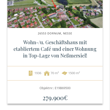
26553 DORNUM, NESSE
Wohn-/u. Geschäftshaus mit
etabliertem Café und einer Wohnung
in Top-Lage von Neßmersiel!
1936
70
1500 m²
Objektnr.: E19B69500
279.900€