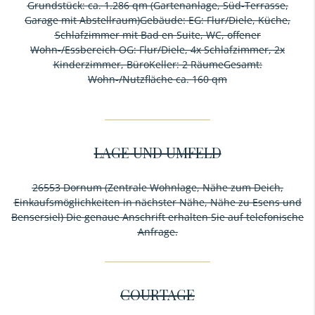
Grundstück: ca. 1.286 qm (Gartenanlage, Süd-Terrasse,
Garage mit Abstellraum)Gebäude: EG: Flur/Diele, Küche,
Schlafzimmer mit Bad en Suite, WC, offener
Wohn-/Essbereich OG: Flur/Diele, 4x Schlafzimmer, 2x
Kinderzimmer, BüroKeller: 2 RäumeGesamt:
Wohn-/Nutzfläche ca. 160 qm
LAGE UND UMFELD
26553 Dornum (Zentrale Wohnlage, Nähe zum Deich,
Einkaufsmöglichkeiten in nächster Nähe, Nähe zu Esens und
Bensersiel) Die genaue Anschrift erhalten Sie auf telefonische
Anfrage.
COURTAGE