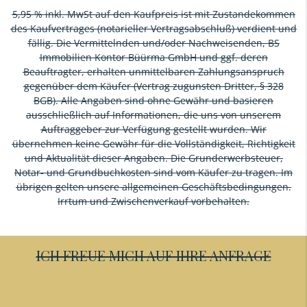
5,95 % inkl. MwSt auf den Kaufpreis ist mit Zustandekommen
des Kaufvertrages (notarieller Vertragsabschluß) verdient und
fällig. Die Vermittelnden und/oder Nachweisenden, BS
Immobilien Kontor Büürma GmbH und ggf. deren
Beauftragter, erhalten unmittelbaren Zahlungsanspruch
gegenüber dem Käufer (Vertrag zugunsten Dritter, § 328
BGB). Alle Angaben sind ohne Gewähr und basieren
ausschließlich auf Informationen, die uns von unserem
Auftraggeber zur Verfügung gestellt wurden. Wir
übernehmen keine Gewähr für die Vollständigkeit, Richtigkeit
und Aktualität dieser Angaben. Die Grunderwerbsteuer,
Notar- und Grundbuchkosten sind vom Käufer zu tragen. Im
übrigen gelten unsere allgemeinen Geschäftsbedingungen.
Irrtum und Zwischenverkauf vorbehalten.
ICH FREUE MICH AUF IHRE ANFRAGE