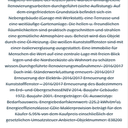
Renovierungsarbeiten durchgeführt (siehe Auflistung). Auf
dem eingefriedeten Grundstück befindet sich ein
Nebengebäude (Garage mit Werkstatt), eine Terrasse und
eine weitläufige Gartenanlage. Die hellen u. freundlichen
Räumlichkeiten sind praktisch zugeschnitten und strahlen
eine gemütliche Atmosphäre aus. Beheizt wird das Objekt
durch eine Öl-Heizung. Die weißen Kunststofffenster sind mit
einer Isolierverglasung ausgestattet. Eine Immobilie für
Menschen die Wert auf eine zentrale Lage mit freien Blick
legen und die Nordseeküste als Wohnort zu schätzen
wissen.Durchgeführte Renovierungsmaßnahmen/- 2016/2017
Dach inkl. Ständerwerk/Lattung erneuert- 2016/2017
Erneuerung der Elektrik- 2016/2017 Erneuerung der
Kunststofffenster – 2016/2017 Erneuerung des Badezimmers
im Erd- und ObergeschossENEV 2014, Baujahr Gebäude:
1972, Baujahr 2001, Energieträger: Öl, Ausweistyp:
Bedarfsausweis, Energiebedarfskennwert: 225,2 kWh/(m²a),
Energieeffizienzklasse GDie Maklerprovision beträgt für den
Käufer 5,95% von dem Kaufpreis einschließlich der
gesetzlichen Umsatzsteuer.Anbieter-Objektnummer: E38200