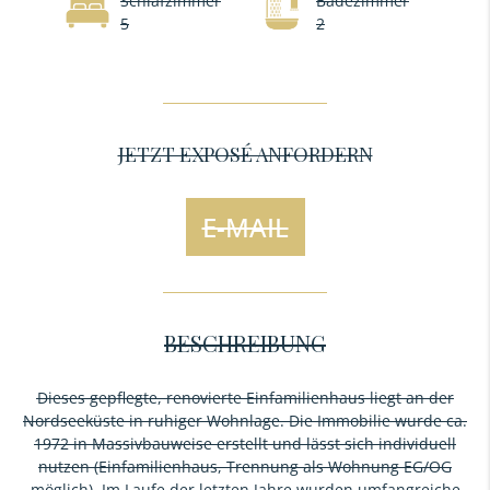
Schlafzimmer
Badezimmer
5
2
JETZT EXPOSÉ ANFORDERN
E-MAIL
BESCHREIBUNG
Dieses gepflegte, renovierte Einfamilienhaus liegt an der
Nordseeküste in ruhiger Wohnlage. Die Immobilie wurde ca.
1972 in Massivbauweise erstellt und lässt sich individuell
nutzen (Einfamilienhaus, Trennung als Wohnung EG/OG
möglich). Im Laufe der letzten Jahre wurden umfangreiche