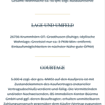
Gesamt: Wohnfläche ca. 90 qm; zzgl. Ausbaureserve
LAGE UND UMFELD
26736 Krummhörn OT. Groothusen (Ruhige, idyllische
Wohnlage, Greetsiel nur ca. 3 PKW-Min- entfernt,
Einkaufsmöglichkeiten in nächster Nähe gute ÖPNV)
COURTAGE
5.000 € zzgl. der ges. MWSt auf den Kaufpreis ist mit
Zustandekommen des Kaufvertrages (notarieller
Vertragsabschluß) verdient und fällig. Die Vermittelnden
und/oder Nachweisenden, BS Immobilien Kontor Büürma
GmbH und ggf. deren Beauftragter, erhalten unmittelbaren
Zahlungsanspruch gegenüber dem Käufer (Vertrag zugunsten