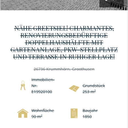
NÄHE GREETSIEL! CHARMANTES,
RENOVIERUNGSBEDÜRFTIGE
DOPPELHAUSHÄLFTE MIT
GARTENANLAGE, PKW-STELLPLATZ
UND TERRASSE IN RUHIGER LAGE!
26736 Krummhörn, Groothusen
Immobilien-
Nr.
Grundstück
E19920100
253 m²
Wohnfläche
Baujahr
90 m²
1850