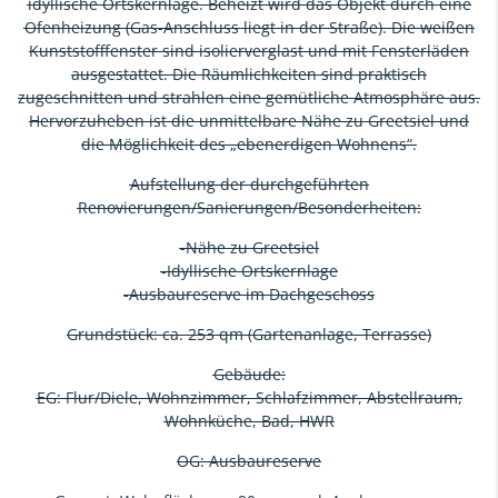
idyllische Ortskernlage. Beheizt wird das Objekt durch eine
Ofenheizung (Gas-Anschluss liegt in der Straße). Die weißen
Kunststofffenster sind isolierverglast und mit Fensterläden
ausgestattet. Die Räumlichkeiten sind praktisch
zugeschnitten und strahlen eine gemütliche Atmosphäre aus.
Hervorzuheben ist die unmittelbare Nähe zu Greetsiel und
die Möglichkeit des „ebenerdigen Wohnens“.
Aufstellung der durchgeführten
Renovierungen/Sanierungen/Besonderheiten:
-Nähe zu Greetsiel
-Idyllische Ortskernlage
-Ausbaureserve im Dachgeschoss
Grundstück: ca. 253 qm (Gartenanlage, Terrasse)
Gebäude:
EG: Flur/Diele, Wohnzimmer, Schlafzimmer, Abstellraum,
Wohnküche, Bad, HWR
OG: Ausbaureserve