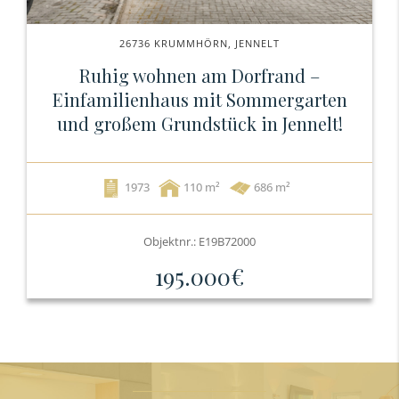
26736 KRUMMHÖRN, JENNELT
Ruhig wohnen am Dorfrand –
Einfamilienhaus mit Sommergarten
und großem Grundstück in Jennelt!
1973
110
686 m²
Objektnr.: E19B72000
195.000€