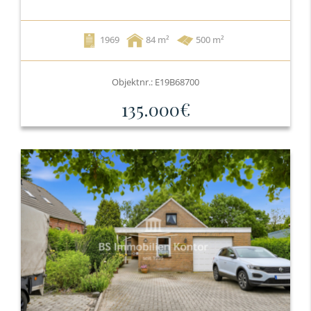
1969
84
500 m²
Objektnr.: E19B68700
135.000€