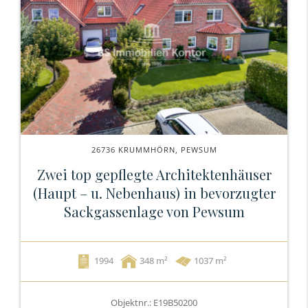
26736 KRUMMHÖRN, PEWSUM
Zwei top gepflegte Architektenhäuser
(Haupt – u. Nebenhaus) in bevorzugter
Sackgassenlage von Pewsum
1994
348
1037 m²
Objektnr.: E19B50200