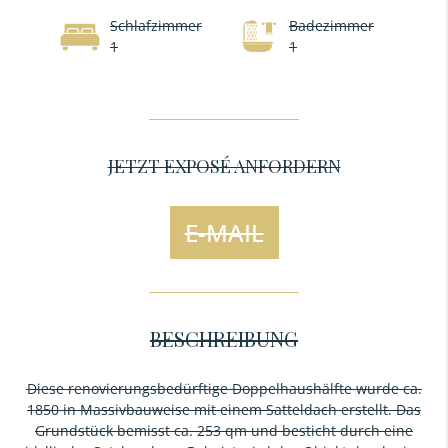
Schlafzimmer
Badezimmer
1
1
JETZT EXPOSÉ ANFORDERN
E-MAIL
BESCHREIBUNG
Diese renovierungsbedürftige Doppelhaushälfte wurde ca.
1850 in Massivbauweise mit einem Satteldach erstellt. Das
Grundstück bemisst ca. 253 qm und besticht durch eine