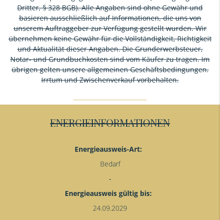
Dritter, § 328 BGB). Alle Angaben sind ohne Gewähr und
basieren ausschließlich auf Informationen, die uns von
unserem Auftraggeber zur Verfügung gestellt wurden. Wir
übernehmen keine Gewähr für die Vollständigkeit, Richtigkeit
und Aktualität dieser Angaben. Die Grunderwerbsteuer,
Notar- und Grundbuchkosten sind vom Käufer zu tragen. Im
übrigen gelten unsere allgemeinen Geschäftsbedingungen.
Irrtum und Zwischenverkauf vorbehalten.
ENERGIEINFORMATIONEN
Energieausweis-Art:
Bedarf
Energieausweis gültig bis:
24.09.2029