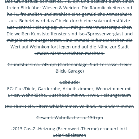
Das Grundstück bemisst ca. 745 qm und besticht durch einen
freien Blick über Wiesen & Weiden. Die Räumlichkeiten sind
hell & freundlich und strahlen eine gemütliche Atmosphäre
aus. Beheizt wird das Objekt durch eine solarunterstützte
Gas-Zentral-Heizung (BJ: 2013; mit gr. Warmwasserspeicher.
Die weißen Kunststofffenster sind Iso-/Sprossenverglast und
mit Jalousien ausgestattet. Eine Immobilie für Menschen die
Wert auf Wohnkomfort legen und auf die Nähe zur Stadt
Emden nicht verzichten möchten.
Grundstück: ca. 745 qm (Gartenanlage, Süd-Terrasse, freier
Blick, Garage)
Gebäude:
EG: Flur/Diele, Garderobe, Arbeitszimmer, Wohnzimmer mit
Erker, Wohnküche, Duschbad mit WC, HWR, Heizungsraum
OG: Flur/Diele, Elternschlafzimmer, Vollbad, 2x Kinderzimmer,
Gesamt: Wohnfläche ca. 130 qm
-2013 Gas-Z.-Heizung (Brennwert-Therme) erneuert inkl.
Solarkollektoren