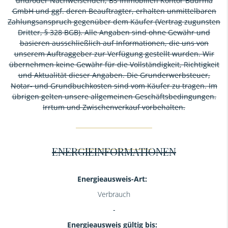
und/oder Nachweisenden, BS Immobilien Kontor Büürma
GmbH und ggf. deren Beauftragter, erhalten unmittelbaren
Zahlungsanspruch gegenüber dem Käufer (Vertrag zugunsten
Dritter, § 328 BGB). Alle Angaben sind ohne Gewähr und
basieren ausschließlich auf Informationen, die uns von
unserem Auftraggeber zur Verfügung gestellt wurden. Wir
übernehmen keine Gewähr für die Vollständigkeit, Richtigkeit
und Aktualität dieser Angaben. Die Grunderwerbsteuer,
Notar- und Grundbuchkosten sind vom Käufer zu tragen. Im
übrigen gelten unsere allgemeinen Geschäftsbedingungen.
Irrtum und Zwischenverkauf vorbehalten.
ENERGIEINFORMATIONEN
Energieausweis-Art:
Verbrauch
Energieausweis gültig bis: