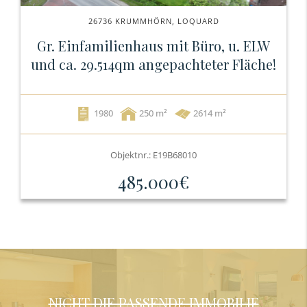
26736 KRUMMHÖRN, LOQUARD
Gr. Einfamilienhaus mit Büro, u. ELW
und ca. 29.514qm angepachteter Fläche!
1980
250
2614 m²
Objektnr.: E19B68010
485.000€
NICHT DIE PASSENDE IMMOBILIE