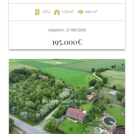
1972
110
686 m²
Objektnr.: E19B72000
195.000€