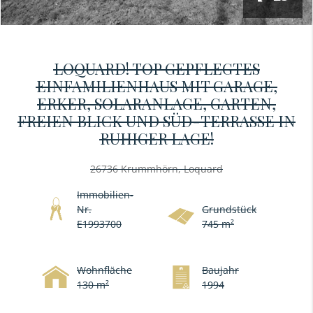
LOQUARD! TOP GEPFLEGTES
EINFAMILIENHAUS MIT GARAGE,
ERKER, SOLARANLAGE, GARTEN,
FREIEN BLICK UND SÜD-TERRASSE IN
RUHIGER LAGE!
26736 Krummhörn, Loquard
Immobilien-
Nr.
Grundstück
E1993700
745 m²
Wohnfläche
Baujahr
130 m²
1994