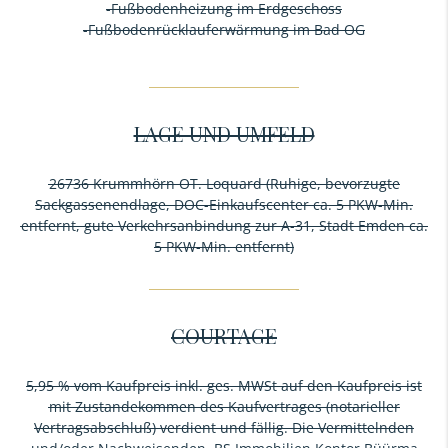
-Fußbodenheizung im Erdgeschoss
-Fußbodenrücklauferwärmung im Bad OG
LAGE UND UMFELD
26736 Krummhörn OT. Loquard (Ruhige, bevorzugte
Sackgassenendlage, DOC-Einkaufscenter ca. 5 PKW-Min.
entfernt, gute Verkehrsanbindung zur A-31, Stadt Emden ca.
5 PKW-Min. entfernt)
COURTAGE
5,95 % vom Kaufpreis inkl. ges. MWSt auf den Kaufpreis ist
mit Zustandekommen des Kaufvertrages (notarieller
Vertragsabschluß) verdient und fällig. Die Vermittelnden