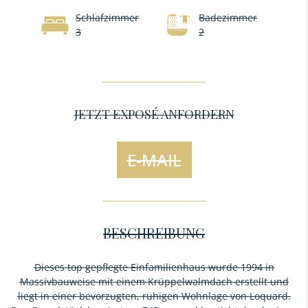
Schlafzimmer
Badezimmer
3
2
JETZT EXPOSÉ ANFORDERN
E-MAIL
BESCHREIBUNG
Dieses top gepflegte Einfamilienhaus wurde 1994 in
Massivbauweise mit einem Krüppelwalmdach erstellt und
liegt in einer bevorzugten, ruhigen Wohnlage von Loquard.