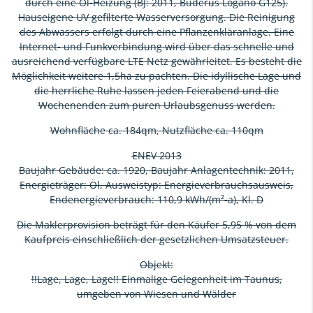
durch eine Öl-Heizung (BJ: 2011, Buderus Logano G125).
Hauseigene UV gefilterte Wasserversorgung. Die Reinigung
des Abwassers erfolgt durch eine Pflanzenkläranlage. Eine
Internet- und Funkverbindung wird über das schnelle und
ausreichend verfügbare LTE Netz gewährleitet. Es besteht die
Möglichkeit weitere 1,5ha zu pachten. Die idyllische Lage und
die herrliche Ruhe lassen jeden Feierabend und die
Wochenenden zum puren Urlaubsgenuss werden.
Wohnfläche ca. 184qm, Nutzfläche ca. 110qm
ENEV 2013
Baujahr Gebäude: ca. 1920, Baujahr Anlagentechnik: 2011,
Energieträger: Öl, Ausweistyp: Energieverbrauchsausweis,
Endenergieverbrauch: 110,9 kWh/(m²-a), Kl. D
Die Maklerprovision beträgt für den Käufer 5,95 % von dem
Kaufpreis einschließlich der gesetzlichen Umsatzsteuer.
Objekt:
!!Lage, Lage, Lage!! Einmalige Gelegenheit im Taunus,
umgeben von Wiesen und Wälder