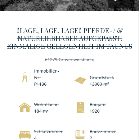
!!LAGE, LAGE, LAGE!! PFERDE-/ &
NATURLIEBHABER AUFGEPASST!
EINMALIGE GELEGENHEIT IM TAUNUS
61279 Grävenwiesbach,
Immobilien-
Nr.
Grundstück
P1136
13000 m²
Wohnfläche
Baujahr
184 m²
1920
Schlafzimmer
Badezimmer
4
2