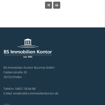
BS Immobilien Kontor Büürma GmbH
Faldernstraße 29
26725 Emden
Telefon: 04921 58 66 88
E-Mail: emden@bs-immobilienkontor.de
_____