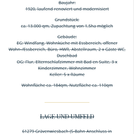
Baujahr:
1920, laufend renoviert und modernisiert
Grundstück:
ca. 13.000 qm, Zupachtung von 1,5ha möglich
Gebäude:
EG: Windfang, Wohnküche mit Essbereich, offener
Wohn-/Essbereich, Büro, HWR, Abstellraum, 2 x Gäste WC,
Duschbad
OG: Flur, Elternschlafzimmer mit Bad en Suite, 3 x
Kinderzimmer, Wohnzimmer
Keller: 5 x Räume
Wohnfläche ca. 184qm, Nutzfläche ca. 110qm
LAGE UND UMFELD
61279 Grävenwiesbach (S-Bahn Anschluss in