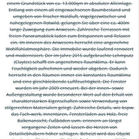
einem Grundstück von ca. 13.000qm in absoluter Alleinlage.
Entlang von einem alt eingewachsenen Baumbestand und
umgeben von frischer Waldluft, Vogelgezwitscher und
nahegelegenen Rotwild, gelangen Sie über eine ca. 400m
lange Zuwegung zum Anwesen. Zahlreiche Terrassen mit
freien Panoramablick laden zum Entspannen und Relaxen
ein. Im Inneren des Anwesens herrscht eine angenehme
Wohlfühlatmosphäre. Die Immobilie wurde laufend renoviert
und modernisiert. Der im Jahre 2015 aufgebrachte Lehmputz
(Claytec) schafft ein angenehmes Raumklima. Er kann
Feuchtigkeit aufnehmen und wieder abgeben. Dadurch
herrscht in den Räumen immer ein konstantes Raumklima
und eine gleichbleibende Luftfeuchtigkeit. Die Fenster
wurden im Jahr 2009 erneuert. Bei der Innen- sowie
Außengestaltung wurde besonderer Wert auf den Erhalt von
charakterstarken Eigenschaften sowie Verwendung von
stilgerechten Materialien gelegt. Zahlreiche Details, wie bspw.
das Fach-werk, Innentüren, Fensterläden aus Holz, freie
Balkenansicht, Fußböden uvm. erinnern an längst
vergangene Zeiten und lassen die Herzen von
Detailliebhabern höher schlagen. Beheizt wird das Objekt