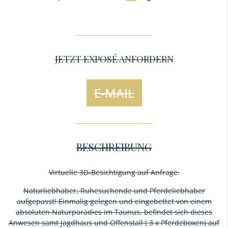
JETZT EXPOSÉ ANFORDERN
E-MAIL
BESCHREIBUNG
Virtuelle 3D-Besichtigung auf Anfrage.
Naturliebhaber, Ruhesuchende und Pferdeliebhaber
aufgepasst! Einmalig gelegen und eingebettet von einem
absoluten Naturparadies im Taunus, befindet sich dieses
Anwesen samt Jagdhaus und Offenstall ( 3 x Pferdeboxen) auf