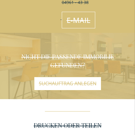
04961 - 43 38
E-MAIL
NICHT DIE PASSENDE IMMOBILIE
GEFUNDEN?
SUCHAUFTRAG ANLEGEN
DRUCKEN ODER TEILEN