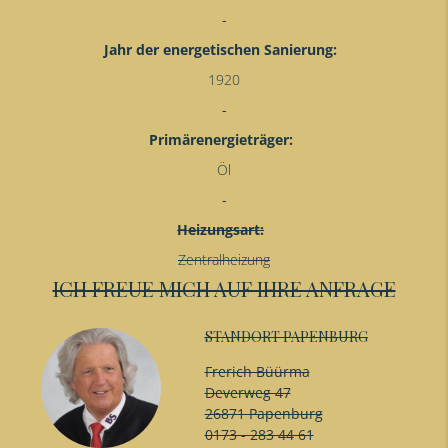
Jahr der energetischen Sanierung:
1920
Primärenergieträger:
Öl
Heizungsart:
Zentralheizung
ICH FREUE MICH AUF IHRE ANFRAGE
STANDORT PAPENBURG
Frerich Büürma
Deverweg 47
26871 Papenburg
0173 - 283 44 61