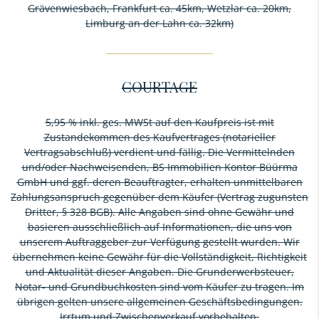
Grävenwiesbach, Frankfurt ca. 45km, Wetzlar ca. 20km,
Limburg an der Lahn ca. 32km)
COURTAGE
5,95 % inkl. ges. MWSt auf den Kaufpreis ist mit
Zustandekommen des Kaufvertrages (notarieller
Vertragsabschluß) verdient und fällig. Die Vermittelnden
und/oder Nachweisenden, BS Immobilien Kontor Büürma
GmbH und ggf. deren Beauftragter, erhalten unmittelbaren
Zahlungsanspruch gegenüber dem Käufer (Vertrag zugunsten
Dritter, § 328 BGB). Alle Angaben sind ohne Gewähr und
basieren ausschließlich auf Informationen, die uns von
unserem Auftraggeber zur Verfügung gestellt wurden. Wir
übernehmen keine Gewähr für die Vollständigkeit, Richtigkeit
und Aktualität dieser Angaben. Die Grunderwerbsteuer,
Notar- und Grundbuchkosten sind vom Käufer zu tragen. Im
übrigen gelten unsere allgemeinen Geschäftsbedingungen.
Irrtum und Zwischenverkauf vorbehalten.