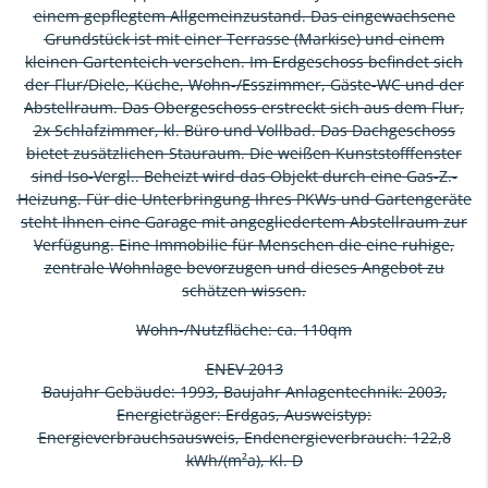
einem gepflegtem Allgemeinzustand. Das eingewachsene
Grundstück ist mit einer Terrasse (Markise) und einem
kleinen Gartenteich versehen. Im Erdgeschoss befindet sich
der Flur/Diele, Küche, Wohn-/Esszimmer, Gäste-WC und der
Abstellraum. Das Obergeschoss erstreckt sich aus dem Flur,
2x Schlafzimmer, kl. Büro und Vollbad. Das Dachgeschoss
bietet zusätzlichen Stauraum. Die weißen Kunststofffenster
sind Iso-Vergl.. Beheizt wird das Objekt durch eine Gas-Z.-
Heizung. Für die Unterbringung Ihres PKWs und Gartengeräte
steht Ihnen eine Garage mit angegliedertem Abstellraum zur
Verfügung. Eine Immobilie für Menschen die eine ruhige,
zentrale Wohnlage bevorzugen und dieses Angebot zu
schätzen wissen.
Wohn-/Nutzfläche: ca. 110qm
ENEV 2013
Baujahr Gebäude: 1993, Baujahr Anlagentechnik: 2003,
Energieträger: Erdgas, Ausweistyp:
Energieverbrauchsausweis, Endenergieverbrauch: 122,8
kWh/(m²a), Kl. D