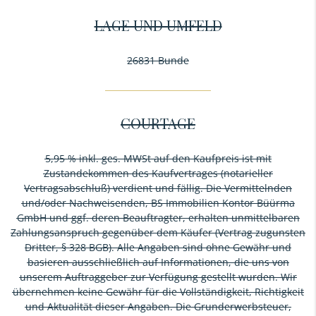
LAGE UND UMFELD
26831 Bunde
COURTAGE
5,95 % inkl. ges. MWSt auf den Kaufpreis ist mit
Zustandekommen des Kaufvertrages (notarieller
Vertragsabschluß) verdient und fällig. Die Vermittelnden
und/oder Nachweisenden, BS Immobilien Kontor Büürma
GmbH und ggf. deren Beauftragter, erhalten unmittelbaren
Zahlungsanspruch gegenüber dem Käufer (Vertrag zugunsten
Dritter, § 328 BGB). Alle Angaben sind ohne Gewähr und
basieren ausschließlich auf Informationen, die uns von
unserem Auftraggeber zur Verfügung gestellt wurden. Wir
übernehmen keine Gewähr für die Vollständigkeit, Richtigkeit
und Aktualität dieser Angaben. Die Grunderwerbsteuer,