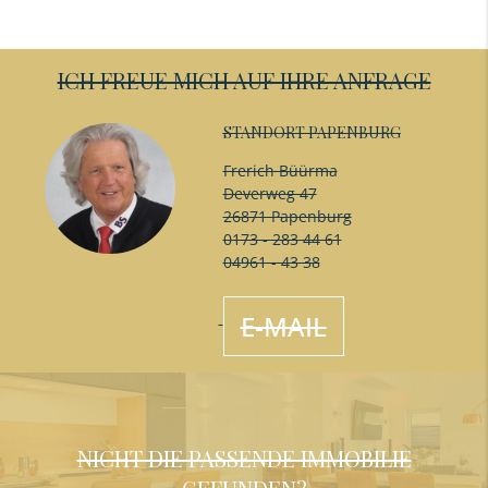
ICH FREUE MICH AUF IHRE ANFRAGE
STANDORT PAPENBURG
Frerich Büürma
Deverweg 47
26871 Papenburg
0173 - 283 44 61
04961 - 43 38
E-MAIL
NICHT DIE PASSENDE IMMOBILIE