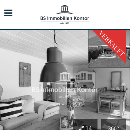
VERKAUFT
14
360°