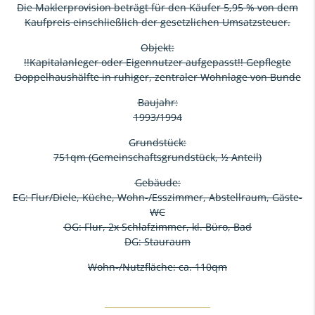
Die Maklerprovision beträgt für den Käufer 5,95 % von dem
Kaufpreis einschließlich der gesetzlichen Umsatzsteuer.
Objekt:
!!Kapitalanleger oder Eigennutzer aufgepasst!! Gepflegte
Doppelhaushälfte in ruhiger, zentraler Wohnlage von Bunde
Baujahr:
1993/1994
Grundstück:
751qm (Gemeinschaftsgrundstück, ½ Anteil)
Gebäude:
EG: Flur/Diele, Küche, Wohn-/Esszimmer, Abstellraum, Gäste-
WC
OG: Flur, 2x Schlafzimmer, kl. Büro, Bad
DG: Stauraum
Wohn-/Nutzfläche: ca. 110qm