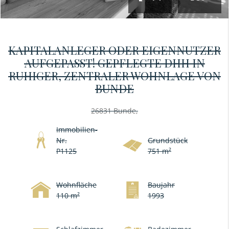
KAPITALANLEGER ODER EIGENNUTZER
AUFGEPASST! GEPFLEGTE DHH IN
RUHIGER, ZENTRALER WOHNLAGE VON
BUNDE
26831 Bunde,
Immobilien-
Nr.
Grundstück
P1125
751 m²
Wohnfläche
Baujahr
110 m²
1993