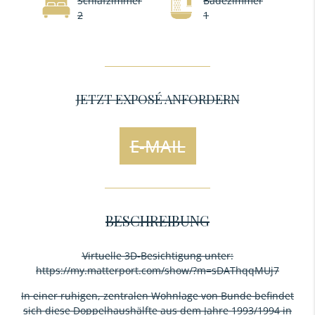
Schlafzimmer
Badezimmer
2
1
JETZT EXPOSÉ ANFORDERN
E-MAIL
BESCHREIBUNG
Virtuelle 3D-Besichtigung unter:
https://my.matterport.com/show/?m=sDAThqqMUj7
In einer ruhigen, zentralen Wohnlage von Bunde befindet
sich diese Doppelhaushälfte aus dem Jahre 1993/1994 in