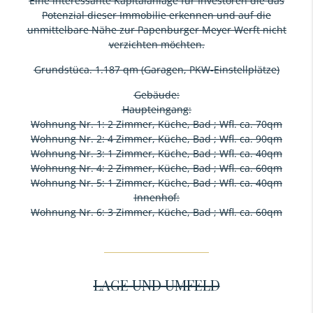
Eine interessante Kapitalanlage für Investoren die das
Potenzial dieser Immobilie erkennen und auf die
unmittelbare Nähe zur Papenburger Meyer Werft nicht
verzichten möchten.
Grundstüca. 1.187 qm (Garagen, PKW-Einstellplätze)
Gebäude:
Haupteingang:
Wohnung Nr. 1: 2 Zimmer, Küche, Bad ; Wfl. ca. 70qm
Wohnung Nr. 2: 4 Zimmer, Küche, Bad ; Wfl. ca. 90qm
Wohnung Nr. 3: 1 Zimmer, Küche, Bad ; Wfl. ca. 40qm
Wohnung Nr. 4: 2 Zimmer, Küche, Bad ; Wfl. ca. 60qm
Wohnung Nr. 5: 1 Zimmer, Küche, Bad ; Wfl. ca. 40qm
Innenhof:
Wohnung Nr. 6: 3 Zimmer, Küche, Bad ; Wfl. ca. 60qm
LAGE UND UMFELD