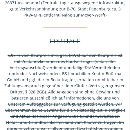
26871 Aschendorf (Zentrale Lage, ausgewogene Infrastruktur,
gute Verkehrsanbindung zur B-70, Stadt Papenburg ca. 3
PKW-Min. entfernt, Nähe zur Meyer-Werft)
COURTAGE
5,95 % vom Kaufpreis inkl. ges. MWSt auf den Kaufpreis ist
mit Zustandekommen des Kaufvertrages (notarieller
Vertragsabschluß) verdient und fällig. Die Vermittelnden
und/oder Nachweisenden, BS Immobilien Kontor Büürma
GmbH und ggf. deren Beauftragter, erhalten unmittelbaren
Zahlungsanspruch gegenüber dem Käufer (Vertrag zugunsten
Dritter, § 328 BGB). Alle Angaben sind ohne Gewähr und
basieren ausschließlich auf Informationen, die uns von
unserem Auftraggeber zur Verfügung gestellt wurden. Wir
übernehmen keine Gewähr für die Vollständigkeit, Richtigkeit
und Aktualität dieser Angaben. Die Grunderwerbsteuer,
Notar- und Grundbuchkosten sind vom Käufer zu tragen. Im
übrigen gelten unsere allgemeinen Geschäftsbedingungen.