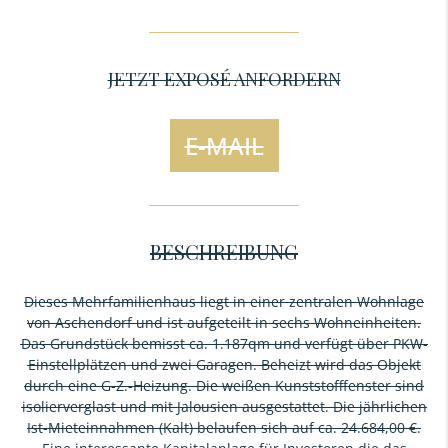
JETZT EXPOSÉ ANFORDERN
E-MAIL
BESCHREIBUNG
Dieses Mehrfamilienhaus liegt in einer zentralen Wohnlage
von Aschendorf und ist aufgeteilt in sechs Wohneinheiten.
Das Grundstück bemisst ca. 1.187qm und verfügt über PKW-
Einstellplätzen und zwei Garagen. Beheizt wird das Objekt
durch eine G-Z.-Heizung. Die weißen Kunststofffenster sind
isolierverglast und mit Jalousien ausgestattet. Die jährlichen
Ist-Mieteinnahmen (Kalt) belaufen sich auf ca. 24.684,00 €.