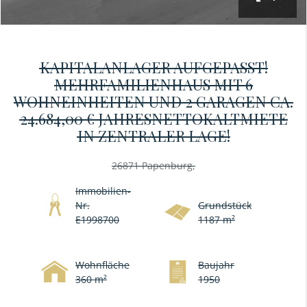
KAPITALANLAGER AUFGEPASST!
MEHRFAMILIENHAUS MIT 6
WOHNEINHEITEN UND 2 GARAGEN CA.
24.684,00 € JAHRESNETTOKALTMIETE
IN ZENTRALER LAGE!
26871 Papenburg,
Immobilien-
Nr.
Grundstück
E1998700
1187 m²
Wohnfläche
Baujahr
360 m²
1950