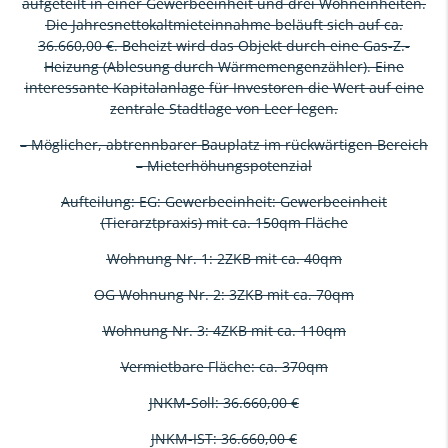
aufgeteilt in einer Gewerbeeinheit und drei Wohneinheiten.
Die Jahresnettokaltmieteinnahme beläuft sich auf ca.
36.660,00 €. Beheizt wird das Objekt durch eine Gas-Z.-
Heizung (Ablesung durch Wärmemengenzähler). Eine
interessante Kapitalanlage für Investoren die Wert auf eine
zentrale Stadtlage von Leer legen.
– Möglicher, abtrennbarer Bauplatz im rückwärtigen Bereich
– Mieterhöhungspotenzial
Aufteilung: EG: Gewerbeeinheit: Gewerbeeinheit
(Tierarztpraxis) mit ca. 150qm Fläche
Wohnung Nr. 1: 2ZKB mit ca. 40qm
OG Wohnung Nr. 2: 3ZKB mit ca. 70qm
Wohnung Nr. 3: 4ZKB mit ca. 110qm
Vermietbare Fläche: ca. 370qm
JNKM-Soll: 36.660,00 €
JNKM-IST: 36.660,00 €