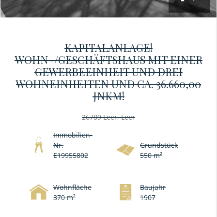
KAPITALANLAGE!
WOHN-/GESCHÄFTSHAUS MIT EINER
GEWERBEEINHEIT UND DREI
WOHNEINHEITEN UND CA. 36.660,00
JNKM!
26789 Leer, Leer
Immobilien-
Nr.
Grundstück
E19955802
550 m²
Wohnfläche
Baujahr
370 m²
1907