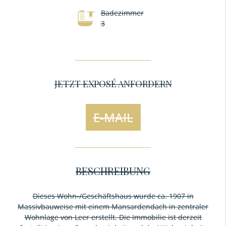
Badezimmer
3
JETZT EXPOSÉ ANFORDERN
E-MAIL
BESCHREIBUNG
Dieses Wohn-/Geschäftshaus wurde ca. 1907 in
Massivbauweise mit einem Mansardendach in zentraler
Wohnlage von Leer erstellt. Die Immobilie ist derzeit