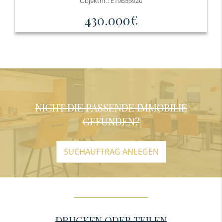
Objektnr.: E19B56920
430.000€
NICHT DIE PASSENDE IMMOBILIE
GEFUNDEN?
SUCHAUFTRAG ANLEGEN
DRUCKEN ODER TEILEN