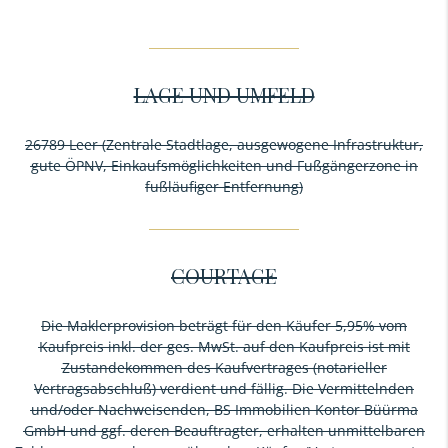
LAGE UND UMFELD
26789 Leer (Zentrale Stadtlage, ausgewogene Infrastruktur,
gute ÖPNV, Einkaufsmöglichkeiten und Fußgängerzone in
fußläufiger Entfernung)
COURTAGE
Die Maklerprovision beträgt für den Käufer 5,95% vom
Kaufpreis inkl. der ges. MwSt. auf den Kaufpreis ist mit
Zustandekommen des Kaufvertrages (notarieller
Vertragsabschluß) verdient und fällig. Die Vermittelnden
und/oder Nachweisenden, BS Immobilien Kontor Büürma
GmbH und ggf. deren Beauftragter, erhalten unmittelbaren