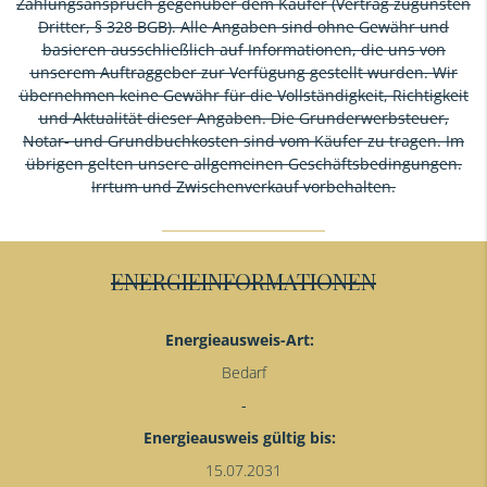
Zahlungsanspruch gegenüber dem Käufer (Vertrag zugunsten
Dritter, § 328 BGB). Alle Angaben sind ohne Gewähr und
basieren ausschließlich auf Informationen, die uns von
unserem Auftraggeber zur Verfügung gestellt wurden. Wir
übernehmen keine Gewähr für die Vollständigkeit, Richtigkeit
und Aktualität dieser Angaben. Die Grunderwerbsteuer,
Notar- und Grundbuchkosten sind vom Käufer zu tragen. Im
übrigen gelten unsere allgemeinen Geschäftsbedingungen.
Irrtum und Zwischenverkauf vorbehalten.
ENERGIEINFORMATIONEN
Energieausweis-Art:
Bedarf
Energieausweis gültig bis:
15.07.2031