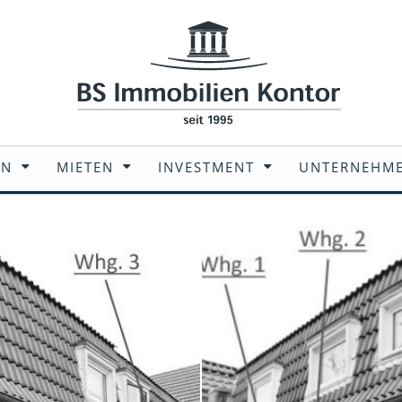
EN
MIETEN
INVESTMENT
UNTERNEHM