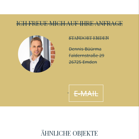
ICH FREUE MICH AUF IHRE ANFRAGE
STANDORT EMDEN
Dennis Büürma
Faldernstraße 29
26725 Emden
E-MAIL
ÄHNLICHE OBJEKTE