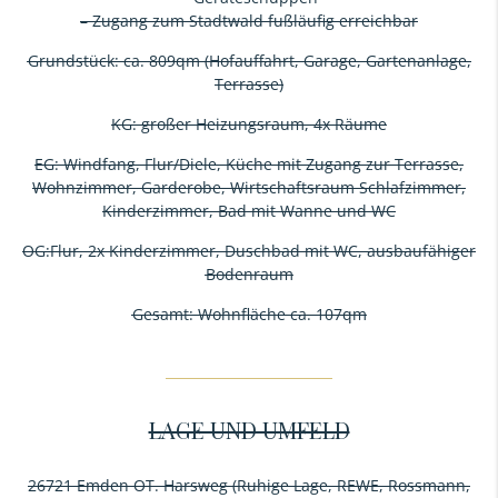
– Zugang zum Stadtwald fußläufig erreichbar
Grundstück: ca. 809qm (Hofauffahrt, Garage, Gartenanlage,
Terrasse)
KG: großer Heizungsraum, 4x Räume
EG: Windfang, Flur/Diele, Küche mit Zugang zur Terrasse,
Wohnzimmer, Garderobe, Wirtschaftsraum Schlafzimmer,
Kinderzimmer, Bad mit Wanne und WC
OG:Flur, 2x Kinderzimmer, Duschbad mit WC, ausbaufähiger
Bodenraum
Gesamt: Wohnfläche ca. 107qm
LAGE UND UMFELD
26721 Emden OT. Harsweg (Ruhige Lage, REWE, Rossmann,