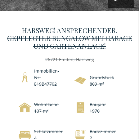
HARSWEG! ANSPRECHENDER,
GEPFLEGTER BUNGALOW MIT GARAGE
UND GARTENANLAGE!
26721 Emden, Harsweg
Immobilien-
Nr.
Grundstück
E19B47702
809 m²
Wohnfläche
Baujahr
107 m²
1970
Schlafzimmer
Badezimmer
4
2