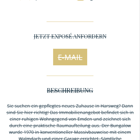
JETZT EXPOSÉ ANFORDERN
E-MAIL
BESCHREIBUNG
Sie suchen ein gepflegtes neues Zuhause in Harsweg? Dann
sind Sie hier richtig! Das Immobilienangebot befindet sich in
einer ruhigen Wohngegend von Emden und zeichnet sich
durch eine praktische Raumaufteilung aus. Der Bungalow
wurde 1970 in konventioneller Massivbauweise mit einem
Walmdach und einer Garage errichtet. Sämtliche