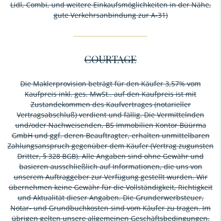
Lidl, Combi, und weitere Einkaufsmöglichkeiten in der Nähe,
gute Verkehrsanbindung zur A-31)
COURTAGE
Die Maklerprovision beträgt für den Käufer 3,57% vom
Kaufpreis inkl. ges. MwSt.. auf den Kaufpreis ist mit
Zustandekommen des Kaufvertrages (notarieller
Vertragsabschluß) verdient und fällig. Die Vermittelnden
und/oder Nachweisenden, BS Immobilien Kontor Büürma
GmbH und ggf. deren Beauftragter, erhalten unmittelbaren
Zahlungsanspruch gegenüber dem Käufer (Vertrag zugunsten
Dritter, § 328 BGB). Alle Angaben sind ohne Gewähr und
basieren ausschließlich auf Informationen, die uns von
unserem Auftraggeber zur Verfügung gestellt wurden. Wir
übernehmen keine Gewähr für die Vollständigkeit, Richtigkeit
und Aktualität dieser Angaben. Die Grunderwerbsteuer,
Notar- und Grundbuchkosten sind vom Käufer zu tragen. Im
übrigen gelten unsere allgemeinen Geschäftsbedingungen.