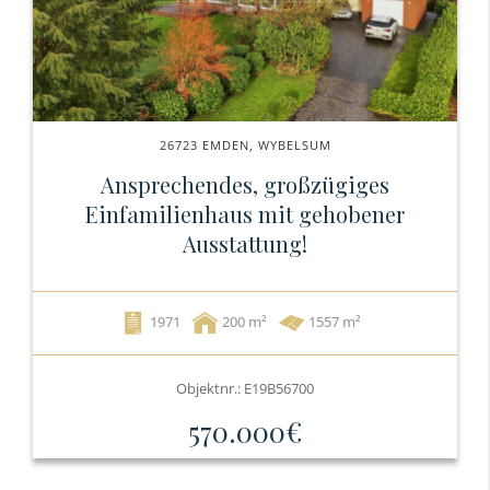
26723 EMDEN, WYBELSUM
Ansprechendes, großzügiges
Einfamilienhaus mit gehobener
Ausstattung!
1971
200
1557 m²
Objektnr.: E19B56700
570.000€