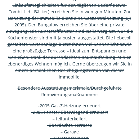
Einkaufsmöglichkeiten für den täglichen Bedarf (Rewe,
Combi, Lidl, Bäcker) erreichen Sie in wenigen Minuten. Zur
Beheizung der Immobilie dient eine Gaszentralheizung (BJ:
2005). Den Bungalow erreichen Sie über eine private
Zuwegung. Die Kunststofffenster sind Isolierverglast. Nur die
Küchenfenster sind mit Jalousien ausgestattet. Die liebevoll
gestaltete Gartenanlage bietet Ihnen viel Sonnenlicht sowie
eine großzügige Terrasse – ideal zum Entspannen und
Genießen. Dank der durchdachten Raumaufteilung ist hier
ebenerdiges Wohnen möglich. Gerne überzeugen wir Sie in
einem persönlichen Besichtigungstermin von dieser
Immobilie.
Besondere Ausstattungsmerkmale/Durchgeführte
Renovierungsmaßnahmen:
-2005 Gas-Z-Heizung erneuert
-2005 Fenster überwiegend erneuert
– teilunterkellert
-überdachte Terrasse
– Garage
– Geräteschuppen