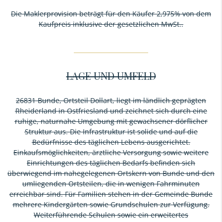
Die Maklerprovision beträgt für den Käufer 2,975% von dem
Kaufpreis inklusive der gesetzlichen MwSt..
LAGE UND UMFELD
26831 Bunde, Ortsteil Dollart, liegt im ländlich geprägten
Rheiderland in Ostfriesland und zeichnet sich durch eine
ruhige, naturnahe Umgebung mit gewachsener dörflicher
Struktur aus. Die Infrastruktur ist solide und auf die
Bedürfnisse des täglichen Lebens ausgerichtet.
Einkaufsmöglichkeiten, ärztliche Versorgung sowie weitere
Einrichtungen des täglichen Bedarfs befinden sich
überwiegend im nahegelegenen Ortskern von Bunde und den
umliegenden Ortsteilen, die in wenigen Fahrminuten
erreichbar sind. Für Familien stehen in der Gemeinde Bunde
mehrere Kindergärten sowie Grundschulen zur Verfügung.
Weiterführende Schulen sowie ein erweitertes