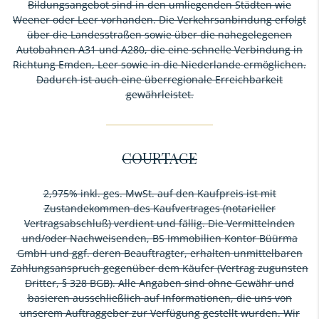
Bildungsangebot sind in den umliegenden Städten wie
Weener oder Leer vorhanden. Die Verkehrsanbindung erfolgt
über die Landesstraßen sowie über die nahegelegenen
Autobahnen A31 und A280, die eine schnelle Verbindung in
Richtung Emden, Leer sowie in die Niederlande ermöglichen.
Dadurch ist auch eine überregionale Erreichbarkeit
gewährleistet.
COURTAGE
2,975% inkl. ges. MwSt. auf den Kaufpreis ist mit
Zustandekommen des Kaufvertrages (notarieller
Vertragsabschluß) verdient und fällig. Die Vermittelnden
und/oder Nachweisenden, BS Immobilien Kontor Büürma
GmbH und ggf. deren Beauftragter, erhalten unmittelbaren
Zahlungsanspruch gegenüber dem Käufer (Vertrag zugunsten
Dritter, § 328 BGB). Alle Angaben sind ohne Gewähr und
basieren ausschließlich auf Informationen, die uns von
unserem Auftraggeber zur Verfügung gestellt wurden. Wir