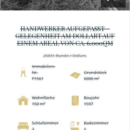
HANDWERKER AUFGEPASST –
GELEGENHEIT AM DOLLART AUF
EINEM AREAL VON CA. 6.000QM
26831 Bunde / Dollart,
Immobilien-
Nr.
Grundstück
P1561
6000 m²
Wohnfläche
Baujahr
150 m²
1937
Schlafzimmer
Badezimmer
2
1