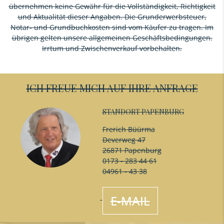
übernehmen keine Gewähr für die Vollständigkeit, Richtigkeit
und Aktualität dieser Angaben. Die Grunderwerbsteuer,
Notar- und Grundbuchkosten sind vom Käufer zu tragen. Im
übrigen gelten unsere allgemeinen Geschäftsbedingungen.
Irrtum und Zwischenverkauf vorbehalten.
ICH FREUE MICH AUF IHRE ANFRAGE
STANDORT PAPENBURG
Frerich Büürma
Deverweg 47
26871 Papenburg
0173 - 283 44 61
04961 - 43 38
E-MAIL