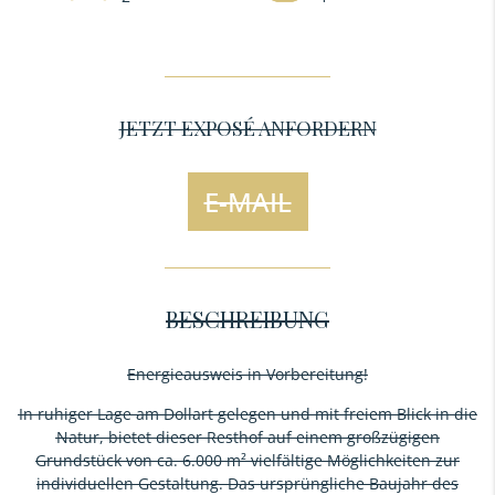
JETZT EXPOSÉ ANFORDERN
E-MAIL
BESCHREIBUNG
Energieausweis in Vorbereitung!
In ruhiger Lage am Dollart gelegen und mit freiem Blick in die
Natur, bietet dieser Resthof auf einem großzügigen
Grundstück von ca. 6.000 m² vielfältige Möglichkeiten zur
individuellen Gestaltung. Das ursprüngliche Baujahr des