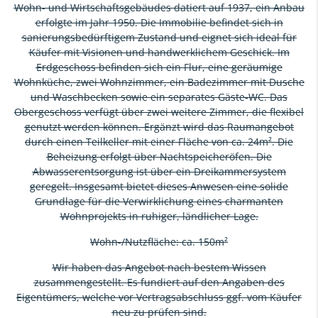
Wohn- und Wirtschaftsgebäudes datiert auf 1937, ein Anbau
erfolgte im Jahr 1950. Die Immobilie befindet sich in
sanierungsbedürftigem Zustand und eignet sich ideal für
Käufer mit Visionen und handwerklichem Geschick. Im
Erdgeschoss befinden sich ein Flur, eine geräumige
Wohnküche, zwei Wohnzimmer, ein Badezimmer mit Dusche
und Waschbecken sowie ein separates Gäste-WC. Das
Obergeschoss verfügt über zwei weitere Zimmer, die flexibel
genutzt werden können. Ergänzt wird das Raumangebot
durch einen Teilkeller mit einer Fläche von ca. 24m². Die
Beheizung erfolgt über Nachtspeicheröfen. Die
Abwasserentsorgung ist über ein Dreikammersystem
geregelt. Insgesamt bietet dieses Anwesen eine solide
Grundlage für die Verwirklichung eines charmanten
Wohnprojekts in ruhiger, ländlicher Lage.
Wohn-/Nutzfläche: ca. 150m²
Wir haben das Angebot nach bestem Wissen
zusammengestellt. Es fundiert auf den Angaben des
Eigentümers, welche vor Vertragsabschluss ggf. vom Käufer
neu zu prüfen sind.