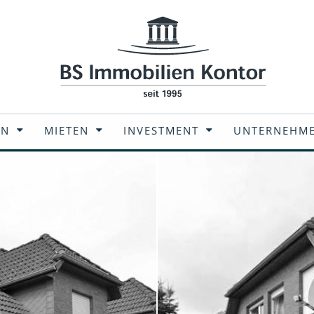
EN
MIETEN
INVESTMENT
UNTERNEHM