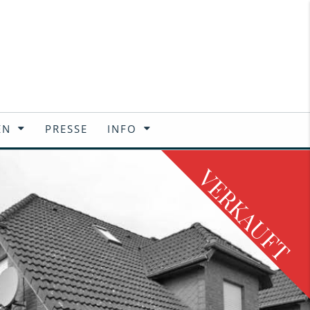
EN
PRESSE
INFO
VERKAUFT