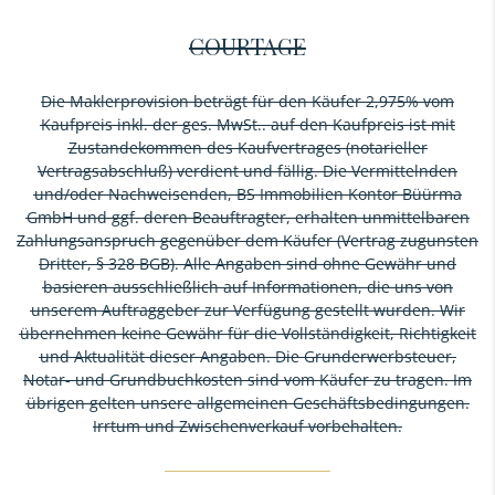
COURTAGE
Die Maklerprovision beträgt für den Käufer 2,975% vom
Kaufpreis inkl. der ges. MwSt.. auf den Kaufpreis ist mit
Zustandekommen des Kaufvertrages (notarieller
Vertragsabschluß) verdient und fällig. Die Vermittelnden
und/oder Nachweisenden, BS Immobilien Kontor Büürma
GmbH und ggf. deren Beauftragter, erhalten unmittelbaren
Zahlungsanspruch gegenüber dem Käufer (Vertrag zugunsten
Dritter, § 328 BGB). Alle Angaben sind ohne Gewähr und
basieren ausschließlich auf Informationen, die uns von
unserem Auftraggeber zur Verfügung gestellt wurden. Wir
übernehmen keine Gewähr für die Vollständigkeit, Richtigkeit
und Aktualität dieser Angaben. Die Grunderwerbsteuer,
Notar- und Grundbuchkosten sind vom Käufer zu tragen. Im
übrigen gelten unsere allgemeinen Geschäftsbedingungen.
Irrtum und Zwischenverkauf vorbehalten.