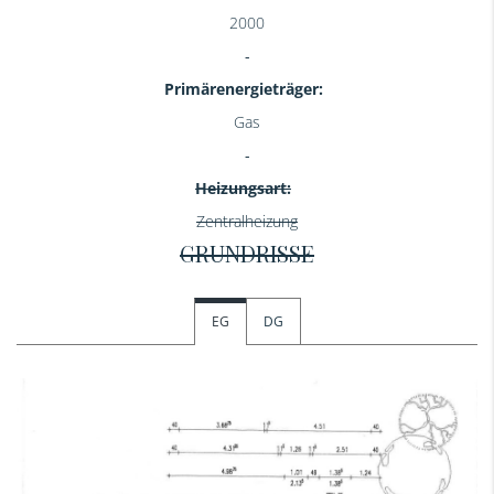
2000
Primärenergieträger:
Gas
Heizungsart:
Zentralheizung
GRUNDRISSE
EG
DG