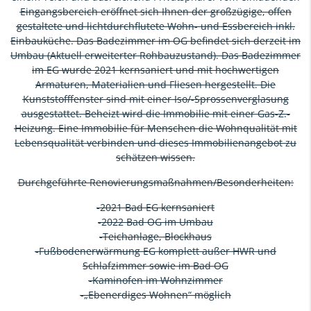
Eingangsbereich eröffnet sich Ihnen der großzügige, offen
gestaltete und lichtdurchflutete Wohn- und Essbereich inkl.
Einbauküche. Das Badezimmer im OG befindet sich derzeit im
Umbau (Aktuell erweiterter Rohbauzustand). Das Badezimmer
im EG wurde 2021 kernsaniert und mit hochwertigen
Armaturen, Materialien und Fliesen hergestellt. Die
Kunststofffenster sind mit einer Iso/-Sprossenverglasung
ausgestattet. Beheizt wird die Immobilie mit einer Gas-Z.-
Heizung. Eine Immobilie für Menschen die Wohnqualität mit
Lebensqualität verbinden und dieses Immobilienangebot zu
schätzen wissen.
Durchgeführte Renovierungsmaßnahmen/Besonderheiten:
-2021 Bad EG kernsaniert
-2022 Bad OG im Umbau
-Teichanlage, Blockhaus
-Fußbodenerwärmung EG komplett außer HWR und
Schlafzimmer sowie im Bad OG
-Kaminofen im Wohnzimmer
-„Ebenerdiges Wohnen“ möglich