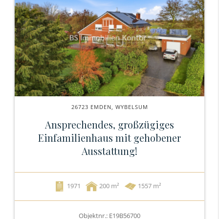
26723 EMDEN, WYBELSUM
Ansprechendes, großzügiges
Einfamilienhaus mit gehobener
Ausstattung!
1971
200
1557 m²
Objektnr.: E19B56700