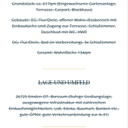
Grundstück: ca. 617qm (Eingewachsene Gartenanlage,
Terrasse, Carport, Blockhaus)
Gebäude: EG: Flur/Diele, offener Wohn-/Essbereich mit
Einbauküche und Zugang zur Terrasse, Schlafzimmer,
Duschbad mit WC, HWR
OG: Flur/Diele, Bad (in Vorbereitung), 3x Schlafzimmer
Gesamt: Wohnfläche 134qm
LAGE UND UMFELD
26725 Emden OT. Borssum (Ruhige Siedlungslage,
ausgewogene Infrastruktur mit zahlreichen
Einkaufsmöglichkeiten, Lidl, Edeka, Baumart, Banken etc.,
gute ÖPNV, gute Verkehrsanbindung zur A-31)