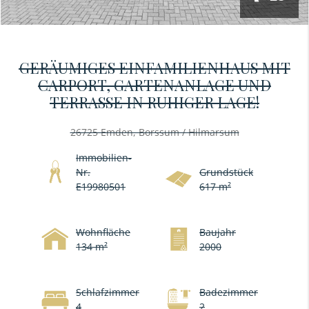
GERÄUMIGES EINFAMILIENHAUS MIT
CARPORT, GARTENANLAGE UND
TERRASSE IN RUHIGER LAGE!
26725 Emden, Borssum / Hilmarsum
Immobilien-
Nr.
Grundstück
E19980501
617 m²
Wohnfläche
Baujahr
134 m²
2000
Schlafzimmer
Badezimmer
4
2