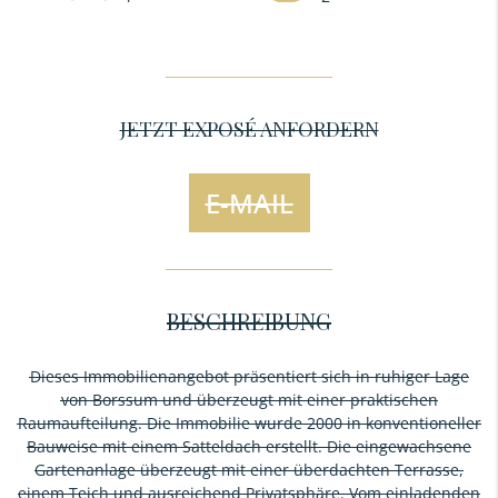
JETZT EXPOSÉ ANFORDERN
E-MAIL
BESCHREIBUNG
Dieses Immobilienangebot präsentiert sich in ruhiger Lage
von Borssum und überzeugt mit einer praktischen
Raumaufteilung. Die Immobilie wurde 2000 in konventioneller
Bauweise mit einem Satteldach erstellt. Die eingewachsene
Gartenanlage überzeugt mit einer überdachten Terrasse,
einem Teich und ausreichend Privatsphäre. Vom einladenden