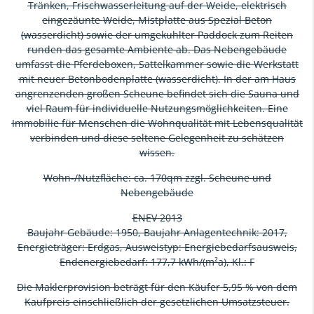
Tränken, Frischwasserleitung auf der Weide, elektrisch
eingezäunte Weide, Mistplatte aus Spezial Beton
(wasserdicht) sowie der umgekuhlter Paddock zum Reiten
runden das gesamte Ambiente ab. Das Nebengebäude
umfasst die Pferdeboxen, Sattelkammer sowie die Werkstatt
mit neuer Betonbodenplatte (wasserdicht). In der am Haus
angrenzenden großen Scheune befindet sich die Sauna und
viel Raum für individuelle Nutzungsmöglichkeiten. Eine
Immobilie für Menschen die Wohnqualität mit Lebensqualität
verbinden und diese seltene Gelegenheit zu schätzen
wissen.
Wohn-/Nutzfläche: ca. 170qm zzgl. Scheune und
Nebengebäude
ENEV 2013
Baujahr Gebäude: 1950, Baujahr Anlagentechnik: 2017,
Energieträger: Erdgas, Ausweistyp: Energiebedarfsausweis,
Endenergiebedarf: 177,7 kWh/(m²a), Kl.: F
Die Maklerprovision beträgt für den Käufer 5,95 % von dem
Kaufpreis einschließlich der gesetzlichen Umsatzsteuer.