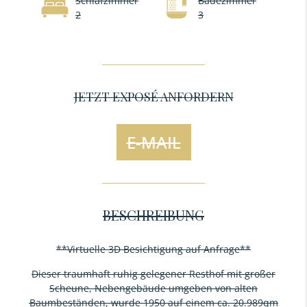
Schlafzimmer
Badezimmer
2
3
JETZT EXPOSÉ ANFORDERN
E-MAIL
BESCHREIBUNG
**Virtuelle 3D Besichtigung auf Anfrage**
Dieser traumhaft ruhig gelegener Resthof mit großer
Scheune, Nebengebäude umgeben von alten
Baumbeständen, wurde 1950 auf einem ca. 20.989qm