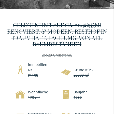
GELEGENHEIT AUF CA. 20.989QM!
RENOVIERT. & MODERN. RESTHOF IN
TRAUMHAFT. LAGE UMG. VON ALT.
BAUMBESTÄNDEN
26629 Großefehn,
Immobilien-
Nr.
Grundstück
P1108
20989 m²
Wohnfläche
Baujahr
170 m²
1950