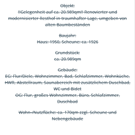
Objekt:
!!Gelegenheit auf ca. 20.989qm!! Renovierter und
modernisierter Resthof in traumhafter Lage, umgeben von
alten Baumbeständen
Baujahr:
Haus: 1950, Scheune: ca. 1926
Grundstück:
ca. 20.989qm
Gebäude:
EG: Flur/Diele, Wohnzimmer, Bad, Schlafzimmer, Wohnküche,
HWR, Abstellraum, Saunabereich mit zusätzlichem Duschbad,
WC und Bidet
OG: Flur, großes Wohnzimmer, Büro, Schlafzimmer,
Duschbad
Wohn-/Nutzfläche: ca. 170qm zzgl. Scheune und
Nebengebäude