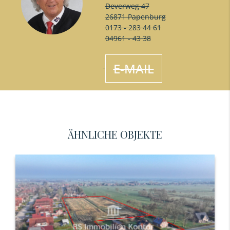
Deverweg 47
26871 Papenburg
0173 - 283 44 61
04961 - 43 38
E-MAIL
ÄHNLICHE OBJEKTE