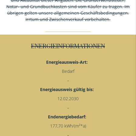
und Aktualität dieser Angaben. Die Grunderwerbsteuer,
Notar- und Grundbuchkosten sind vom Käufer zu tragen. Im
übrigen gelten unsere allgemeinen Geschäftsbedingungen.
Irrtum und Zwischenverkauf vorbehalten.
ENERGIEINFORMATIONEN
Energieausweis-Art:
Bedarf
Energieausweis gültig bis:
12.02.2030
Endenergiebedarf:
177,70 kWh/(m²*a)