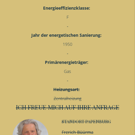
Energieeffizienzklasse:
F
Jahr der energetischen Sanierung:
1950
Primärenergieträger:
Gas
Heizungsart:
Zentralheizung
ICH FREUE MICH AUF IHRE ANFRAGE
STANDORT PAPENBURG
Frerich Büürma