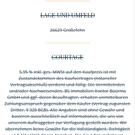
LAGE UND UMFELD
26629 Großefehn
COURTAGE
5,95 % inkl. ges. MWSt auf den Kaufpreis ist mit
Zustandekommen des Kaufvertrages (notarieller
Vertragsabschluß) verdient und fällig. Die Vermittelnden
und/oder Nachweisenden, BS Immobilien Kontor Büürma
GmbH und ggf. deren Beauftragter, erhalten unmittelbaren
Zahlungsanspruch gegenüber dem Käufer (Vertrag zugunsten
Dritter, § 328 BGB). Alle Angaben sind ohne Gewähr und
basieren ausschließlich auf Informationen, die uns von
unserem Auftraggeber zur Verfügung gestellt wurden. Wir
übernehmen keine Gewähr für die Vollständigkeit, Richtigkeit