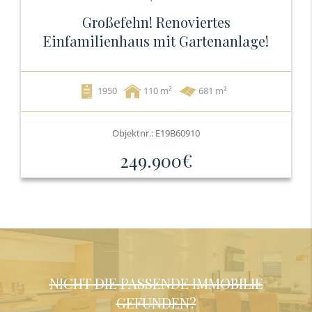
Großefehn! Renoviertes
Einfamilienhaus mit Gartenanlage!
1950
110
681 m²
Objektnr.: E19B60910
249.900€
NICHT DIE PASSENDE IMMOBILIE
GEFUNDEN?