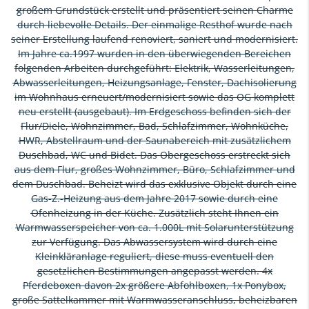
großem Grundstück erstellt und präsentiert seinen Charme
durch liebevolle Details. Der einmalige Resthof wurde nach
seiner Erstellung laufend renoviert, saniert und modernisiert.
Im Jahre ca.1997 wurden in den überwiegenden Bereichen
folgenden Arbeiten durchgeführt: Elektrik, Wasserleitungen,
Abwasserleitungen, Heizungsanlage, Fenster, Dachisolierung
im Wohnhaus erneuert/modernisiert sowie das OG komplett
neu erstellt (ausgebaut). Im Erdgeschoss befinden sich der
Flur/Diele, Wohnzimmer, Bad, Schlafzimmer, Wohnküche,
HWR, Abstellraum und der Saunabereich mit zusätzlichem
Duschbad, WC und Bidet. Das Obergeschoss erstreckt sich
aus dem Flur, großes Wohnzimmer, Büro, Schlafzimmer und
dem Duschbad. Beheizt wird das exklusive Objekt durch eine
Gas-Z.-Heizung aus dem Jahre 2017 sowie durch eine
Ofenheizung in der Küche. Zusätzlich steht Ihnen ein
Warmwasserspeicher von ca. 1.000L mit Solarunterstützung
zur Verfügung. Das Abwassersystem wird durch eine
Kleinkläranlage reguliert, diese muss eventuell den
gesetzlichen Bestimmungen angepasst werden. 4x
Pferdeboxen davon 2x größere Abfohlboxen, 1x Ponybox,
große Sattelkammer mit Warmwasseranschluss, beheizbaren