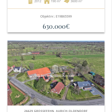
2012
190
3600 m²
Objektnr.: E19B65599
630.000€
26629 GROSSEFEHN, AURICH-OLDENDORF