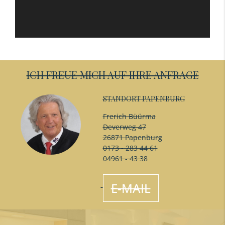
ICH FREUE MICH AUF IHRE ANFRAGE
STANDORT PAPENBURG
Frerich Büürma
Deverweg 47
26871 Papenburg
0173 - 283 44 61
04961 - 43 38
E-MAIL