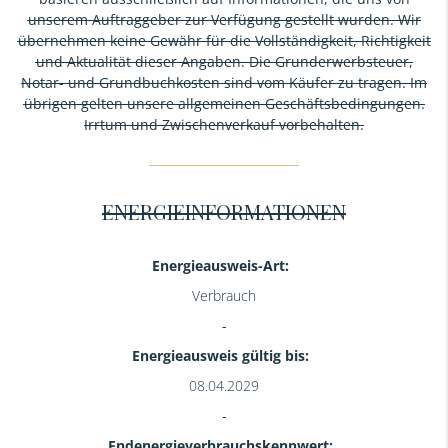
unserem Auftraggeber zur Verfügung gestellt wurden. Wir
übernehmen keine Gewähr für die Vollständigkeit, Richtigkeit
und Aktualität dieser Angaben. Die Grunderwerbsteuer,
Notar- und Grundbuchkosten sind vom Käufer zu tragen. Im
übrigen gelten unsere allgemeinen Geschäftsbedingungen.
Irrtum und Zwischenverkauf vorbehalten.
ENERGIEINFORMATIONEN
Energieausweis-Art:
Verbrauch
Energieausweis gültig bis:
08.04.2029
Endenergieverbrauchskennwert: