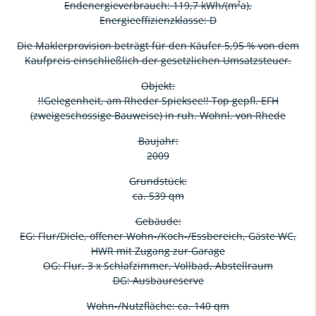
Endenergieverbrauch: 119,7 kWh/(m²a),
Energieeffizienzklasse: D
Die Maklerprovision beträgt für den Käufer 5,95 % von dem
Kaufpreis einschließlich der gesetzlichen Umsatzsteuer.
Objekt:
!!Gelegenheit, am Rheder Spieksee!! Top gepfl. EFH
(zweigeschossige Bauweise) in ruh. Wohnl. von Rhede
Baujahr:
2009
Grundstück:
ca. 539 qm
Gebäude:
EG: Flur/Diele, offener Wohn-/Koch-/Essbereich, Gäste WC,
HWR mit Zugang zur Garage
OG: Flur, 3 x Schlafzimmer, Vollbad, Abstellraum
DG: Ausbaureserve
Wohn-/Nutzfläche: ca. 140 qm