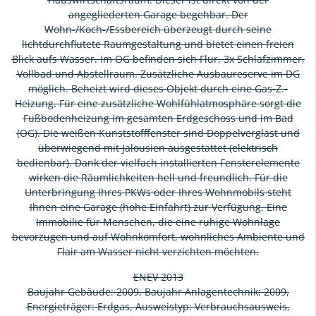
angegliederten Garage begehbar. Der
Wohn-/Koch-/Essbereich überzeugt durch seine
lichtdurchflutete Raumgestaltung und bietet einen freien
Blick aufs Wasser. Im OG befinden sich Flur, 3x Schlafzimmer,
Vollbad und Abstellraum. Zusätzliche Ausbaureserve im DG
möglich. Beheizt wird dieses Objekt durch eine Gas-Z.-
Heizung. Für eine zusätzliche Wohlfühlatmosphäre sorgt die
Fußbodenheizung im gesamten Erdgeschoss und im Bad
(OG). Die weißen Kunststofffenster sind Doppelverglast und
überwiegend mit Jalousien ausgestattet (elektrisch
bedienbar). Dank der vielfach installierten Fensterelemente
wirken die Räumlichkeiten hell und freundlich. Für die
Unterbringung Ihres PKWs oder Ihres Wohnmobils steht
Ihnen eine Garage (hohe Einfahrt) zur Verfügung. Eine
Immobilie für Menschen, die eine ruhige Wohnlage
bevorzugen und auf Wohnkomfort, wohnliches Ambiente und
Flair am Wasser nicht verzichten möchten.
ENEV 2013
Baujahr Gebäude: 2009, Baujahr Anlagentechnik: 2009,
Energieträger: Erdgas, Ausweistyp: Verbrauchsausweis,