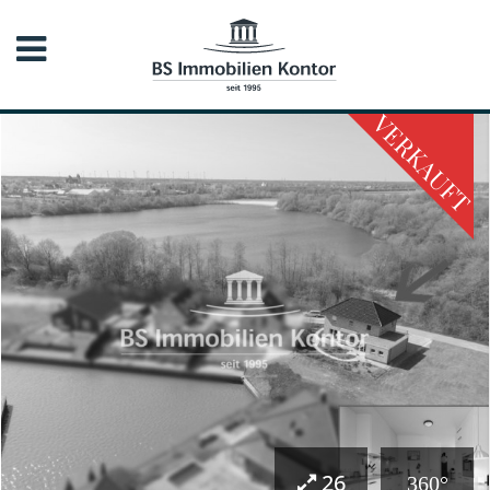
VERKAUFT
26
360°