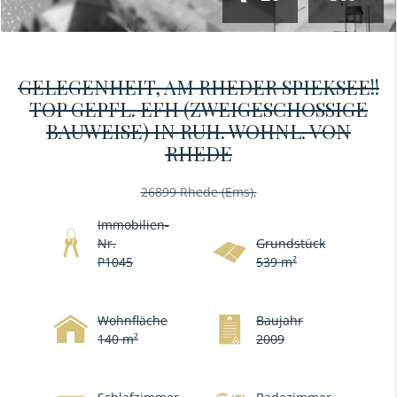
GELEGENHEIT, AM RHEDER SPIEKSEE!!
TOP GEPFL. EFH (ZWEIGESCHOSSIGE
BAUWEISE) IN RUH. WOHNL. VON
RHEDE
26899 Rhede (Ems),
Immobilien-
Nr.
Grundstück
P1045
539 m²
Wohnfläche
Baujahr
140 m²
2009