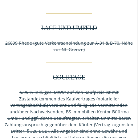
LAGE UND UMFELD
26899 Rhede (gute Verkehrsanbindung zur A-31 & B-70, Nähe
zur NL-Grenze)
COURTAGE
5,95 % inkl. ges. MWSt auf den Kaufpreis ist mit
Zustandekommen des Kaufvertrages (notarieller
Vertragsabschluß) verdient und fällig. Die Vermittelnden
und/oder Nachweisenden, BS Immobilien Kontor Büürma
GmbH und ggf. deren Beauftragter, erhalten unmittelbaren
Zahlungsanspruch gegenüber dem Käufer (Vertrag zugunsten
Dritter, § 328 BGB). Alle Angaben sind ohne Gewähr und
basieren ausschließlich auf Informationen, die uns von