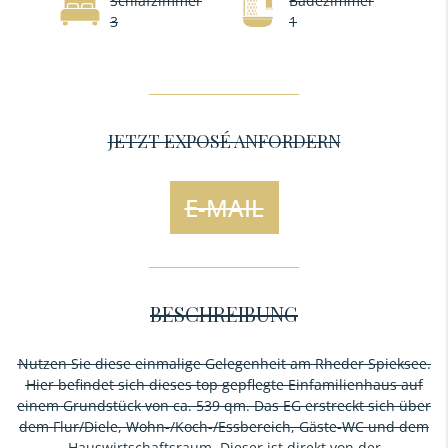
Schlafzimmer
Badezimmer
3
1
JETZT EXPOSÉ ANFORDERN
E-MAIL
BESCHREIBUNG
Nutzen Sie diese einmalige Gelegenheit am Rheder Spieksee.
Hier befindet sich dieses top gepflegte Einfamilienhaus auf
einem Grundstück von ca. 539 qm. Das EG erstreckt sich über
dem Flur/Diele, Wohn-/Koch-/Essbereich, Gäste-WC und dem
Hauswirtschaftsraum. Dieser ist direkt von der