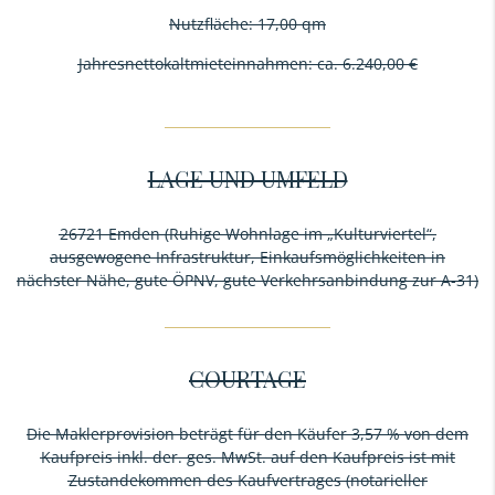
Nutzfläche: 17,00 qm
Jahresnettokaltmieteinnahmen: ca. 6.240,00 €
LAGE UND UMFELD
26721 Emden (Ruhige Wohnlage im „Kulturviertel“,
ausgewogene Infrastruktur, Einkaufsmöglichkeiten in
nächster Nähe, gute ÖPNV, gute Verkehrsanbindung zur A-31)
COURTAGE
Die Maklerprovision beträgt für den Käufer 3,57 % von dem
Kaufpreis inkl. der. ges. MwSt. auf den Kaufpreis ist mit
Zustandekommen des Kaufvertrages (notarieller