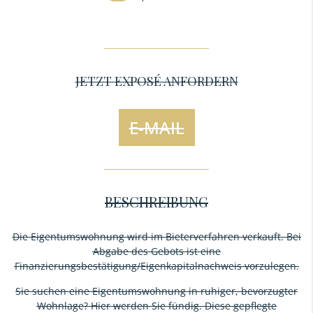
JETZT EXPOSÉ ANFORDERN
E-MAIL
BESCHREIBUNG
Die Eigentumswohnung wird im Bieterverfahren verkauft. Bei
Abgabe des Gebots ist eine
Finanzierungsbestätigung/Eigenkapitalnachweis vorzulegen.
Sie suchen eine Eigentumswohnung in ruhiger, bevorzugter
Wohnlage? Hier werden Sie fündig. Diese gepflegte