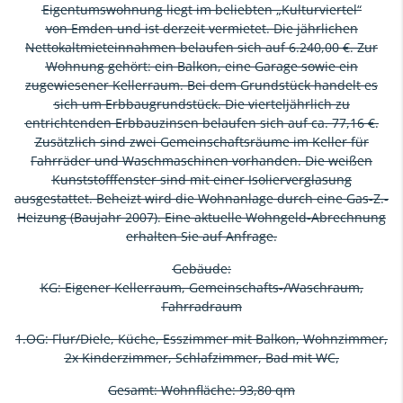
Eigentumswohnung liegt im beliebten „Kulturviertel“
von Emden und ist derzeit vermietet. Die jährlichen
Nettokaltmieteinnahmen belaufen sich auf 6.240,00 €. Zur
Wohnung gehört: ein Balkon, eine Garage sowie ein
zugewiesener Kellerraum. Bei dem Grundstück handelt es
sich um Erbbaugrundstück. Die vierteljährlich zu
entrichtenden Erbbauzinsen belaufen sich auf ca. 77,16 €.
Zusätzlich sind zwei Gemeinschaftsräume im Keller für
Fahrräder und Waschmaschinen vorhanden. Die weißen
Kunststofffenster sind mit einer Isolierverglasung
ausgestattet. Beheizt wird die Wohnanlage durch eine Gas-Z.-
Heizung (Baujahr 2007). Eine aktuelle Wohngeld-Abrechnung
erhalten Sie auf Anfrage.
Gebäude:
KG: Eigener Kellerraum, Gemeinschafts-/Waschraum,
Fahrradraum
1.OG: Flur/Diele, Küche, Esszimmer mit Balkon, Wohnzimmer,
2x Kinderzimmer, Schlafzimmer, Bad mit WC,
Gesamt: Wohnfläche: 93,80 qm