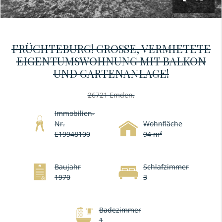
FRÜCHTEBURG! GROSSE, VERMIETETE E
IGENTUMSWOHNUNG MIT BALKON U
ND GARTENANLAGE!
26721 Emden,
Immobilien-
Nr.
Wohnfläche
E19948100
94 m²
Baujahr
Schlafzimmer
1970
3
Badezimmer
1