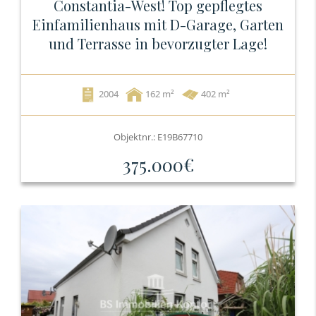
Constantia-West! Top gepflegtes
Einfamilienhaus mit D-Garage, Garten
und Terrasse in bevorzugter Lage!
2004
162
402 m²
Objektnr.: E19B67710
375.000€