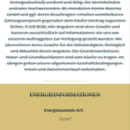
Vertragsabschluß) verdient und fällig. Die Vermittelnden
und/oder Nachweisenden, BS Immobilien Kontor Büürma
GmbH und ggf. deren Beauftragter, erhalten unmittelbaren
Zahlungsanspruch gegenüber dem Käufer (Vertrag zugunsten
Dritter, § 328 BGB). Alle Angaben sind ohne Gewähr und
basieren ausschließlich auf Informationen, die uns von
unserem Auftraggeber zur Verfügung gestellt wurden. Wir
übernehmen keine Gewähr für die Vollständigkeit, Richtigkeit
und Aktualität dieser Angaben. Die Grunderwerbsteuer,
Notar- und Grundbuchkosten sind vom Käufer zu tragen. Im
übrigen gelten unsere allgemeinen Geschäftsbedingungen.
Irrtum und Zwischenverkauf vorbehalten.
ENERGIEINFORMATIONEN
Energieausweis-Art:
Bedarf