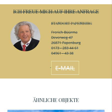
ICH FREUE MICH AUF IHRE ANFRAGE
STANDORT PAPENBURG
Frerich Büürma
Deverweg 47
26871 Papenburg
0173 - 283 44 61
04961 - 43 38
E-MAIL
ÄHNLICHE OBJEKTE