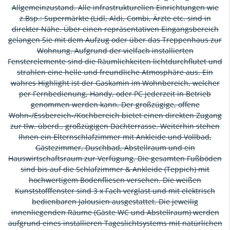
Allgemeinzustand. Alle infrastrukturellen Einrichtungen wie
z.Bsp.: Supermärkte (Lidl, Aldi, Combi, Ärzte etc. sind in
direkter Nähe. Über einen repräsentativen Eingangsbereich
gelangen Sie mit dem Aufzug oder über das Treppenhaus zur
Wohnung. Aufgrund der vielfach installierten
Fensterelemente sind die Räumlichkeiten lichtdurchflutet und
strahlen eine helle und freundliche Atmosphäre aus. Ein
wahres Highlight ist der Gaskamin im Wohnbereich, welcher
per Fernbedienung, Handy, oder PC jederzeit in Betrieb
genommen werden kann. Der großzügige, offene
Wohn-/Essbereich-/Kochbereich bietet einen direkten Zugang
zur tlw. überd., großzügigen Dachterrasse. Weiterhin stehen
Ihnen ein Elternschlafzimmer mit Ankleide und Vollbad,
Gästezimmer, Duschbad, Abstellraum und ein
Hauswirtschaftsraum zur Verfügung. Die gesamten Fußböden
sind bis auf die Schlafzimmer & Ankleide (Teppich) mit
hochwertigem Bodenfliesen versehen. Die weißen
Kunststofffenster sind 3 x Fach verglast und mit elektrisch
bedienbaren Jalousien ausgestattet. Die jeweilig
innenliegenden Räume (Gäste WC und Abstellraum) werden
aufgrund eines installieren Tageslichtsystems mit natürlichen