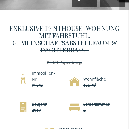
EXKLUSIVE PENTHOUSE-WOHNUNG
MIT FAHRSTUHL,
GEMEINSCHAFTSABSTELLRAUM &
DACHTERRASSE
26871 Papenburg,
Immobilien-
Nr.
Wohnfläche
P1049
155 m²
Baujahr
Schlafzimmer
2017
2