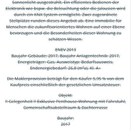
Sonnenlicht ausgestrahlt. Ein effizientes Bedienen der
Elektronik wie bspw. die Beleuchtung oder die Jalousien wird
durch ein KNX System ermöglicht. Zwei zugeordnete
Stellplätze runden dieses Angebot ab. Eine Immobilie für
Menschen die zukunftsorientiertes Wohnen auf einer Ebene
bevorzugen und die Besonderheiten dieser Wohnung zu
schätzen Wissen.
ENEV 2013
Baujahr Gebäude: 2017, Baujahr Anlagentechnik: 2017,
Energieträger: Gas, Ausweistyp: Bedarfsausweis,
Endenergiebedarf: 26,8 (m²a), Kl. A+
Die Maklerprovision beträgt für den Käufer 5,95 % von dem
Kaufpreis einschließlich der gesetzlichen Umsatzsteuer.
Objekt:
!! Gelegenheit !! Exklusive Penthouse-Wohnung mit Fahrstuhl,
Gemeinschaftsabstellraum & Dachterrasse
Baujahr:
2017