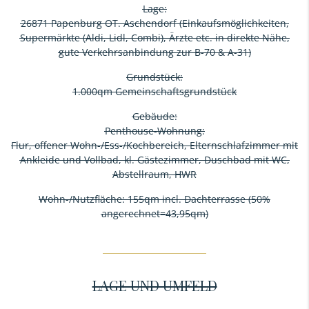
Lage:
26871 Papenburg OT. Aschendorf (Einkaufsmöglichkeiten,
Supermärkte (Aldi, Lidl, Combi), Ärzte etc. in direkte Nähe,
gute Verkehrsanbindung zur B-70 & A-31)
Grundstück:
1.000qm Gemeinschaftsgrundstück
Gebäude:
Penthouse-Wohnung:
Flur, offener Wohn-/Ess-/Kochbereich, Elternschlafzimmer mit
Ankleide und Vollbad, kl. Gästezimmer, Duschbad mit WC,
Abstellraum, HWR
Wohn-/Nutzfläche: 155qm incl. Dachterrasse (50%
angerechnet=43,95qm)
LAGE UND UMFELD