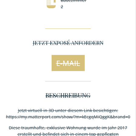
Badezimmer
2
JETZT EXPOSÉ ANFORDERN
E-MAIL
BESCHREIBUNG
Jetzt virtuell in 3D unter diesem Link besichtigen:
https://my.matterport.com/show/?m=kEcgqMiQggK&brand=0
Diese traumhafte, exklusive Wohnung wurde im Jahr 2017
erstellt und befindet sich in einem top gepflegten