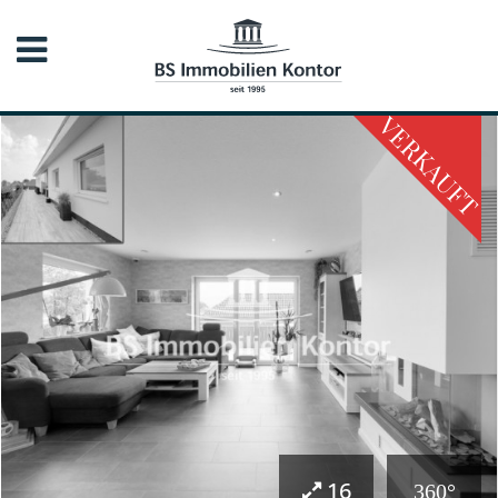
VERKAUFT
16
360°