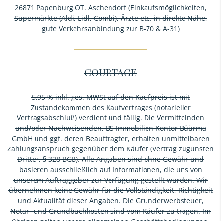
26871 Papenburg OT. Aschendorf (Einkaufsmöglichkeiten,
Supermärkte (Aldi, Lidl, Combi), Ärzte etc. in direkte Nähe,
gute Verkehrsanbindung zur B-70 & A-31)
COURTAGE
5,95 % inkl. ges. MWSt auf den Kaufpreis ist mit
Zustandekommen des Kaufvertrages (notarieller
Vertragsabschluß) verdient und fällig. Die Vermittelnden
und/oder Nachweisenden, BS Immobilien Kontor Büürma
GmbH und ggf. deren Beauftragter, erhalten unmittelbaren
Zahlungsanspruch gegenüber dem Käufer (Vertrag zugunsten
Dritter, § 328 BGB). Alle Angaben sind ohne Gewähr und
basieren ausschließlich auf Informationen, die uns von
unserem Auftraggeber zur Verfügung gestellt wurden. Wir
übernehmen keine Gewähr für die Vollständigkeit, Richtigkeit
und Aktualität dieser Angaben. Die Grunderwerbsteuer,
Notar- und Grundbuchkosten sind vom Käufer zu tragen. Im