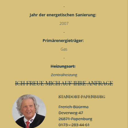
Jahr der energetischen Sanierung:
2007
Primärenergieträger:
Gas
Heizungsart:
Zentralheizung
ICH FREUE MICH AUF IHRE ANFRAGE
STANDORT PAPENBURG
Frerich Büürma
Deverweg 47
26871 Papenburg
0173 - 283 44 61