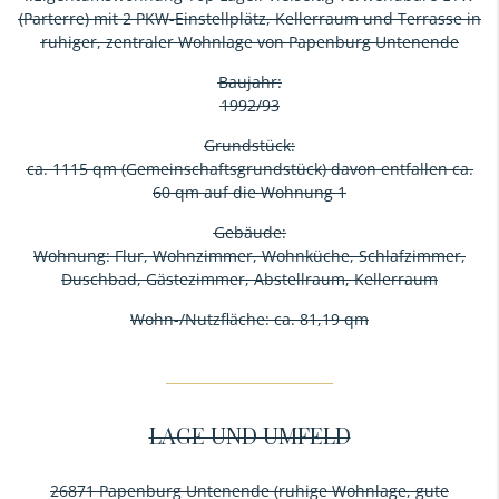
(Parterre) mit 2 PKW-Einstellplätz, Kellerraum und Terrasse in
ruhiger, zentraler Wohnlage von Papenburg Untenende
Baujahr:
1992/93
Grundstück:
ca. 1115 qm (Gemeinschaftsgrundstück) davon entfallen ca.
60 qm auf die Wohnung 1
Gebäude:
Wohnung: Flur, Wohnzimmer, Wohnküche, Schlafzimmer,
Duschbad, Gästezimmer, Abstellraum, Kellerraum
Wohn-/Nutzfläche: ca. 81,19 qm
LAGE UND UMFELD
26871 Papenburg Untenende (ruhige Wohnlage, gute