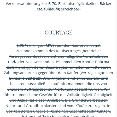
Verkehrsanbindung zur B-70, Einkaufsmöglichkeiten, Bäcker
etc. fußläufig erreichbar)
COURTAGE
5,95 % inkl. ges. MWSt auf den Kaufpreis ist mit
Zustandekommen des Kaufvertrages (notarieller
Vertragsabschluß) verdient und fällig. Die Vermittelnden
und/oder Nachweisenden, BS Immobilien Kontor Büürma
GmbH und ggf. deren Beauftragter, erhalten unmittelbaren
Zahlungsanspruch gegenüber dem Käufer (Vertrag zugunsten
Dritter, § 328 BGB). Alle Angaben sind ohne Gewähr und
basieren ausschließlich auf Informationen, die uns von
unserem Auftraggeber zur Verfügung gestellt wurden. Wir
übernehmen keine Gewähr für die Vollständigkeit, Richtigkeit
und Aktualität dieser Angaben. Die Grunderwerbsteuer,
Notar- und Grundbuchkosten sind vom Käufer zu tragen. Im
übrigen gelten unsere allgemeinen Geschäftsbedingungen.
Irrtum und Zwischenverkauf vorbehalten.