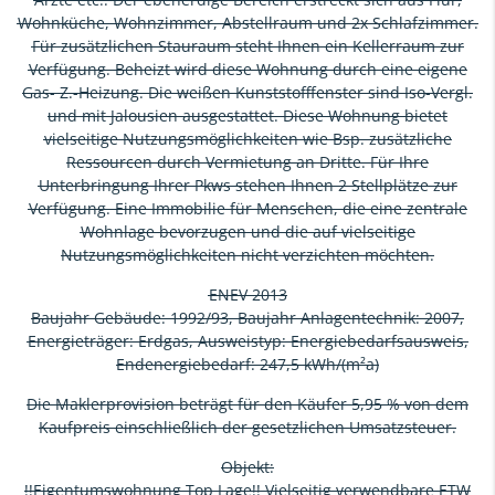
Wohnküche, Wohnzimmer, Abstellraum und 2x Schlafzimmer.
Für zusätzlichen Stauraum steht Ihnen ein Kellerraum zur
Verfügung. Beheizt wird diese Wohnung durch eine eigene
Gas- Z.-Heizung. Die weißen Kunststofffenster sind Iso-Vergl.
und mit Jalousien ausgestattet. Diese Wohnung bietet
vielseitige Nutzungsmöglichkeiten wie Bsp. zusätzliche
Ressourcen durch Vermietung an Dritte. Für Ihre
Unterbringung Ihrer Pkws stehen Ihnen 2 Stellplätze zur
Verfügung. Eine Immobilie für Menschen, die eine zentrale
Wohnlage bevorzugen und die auf vielseitige
Nutzungsmöglichkeiten nicht verzichten möchten.
ENEV 2013
Baujahr Gebäude: 1992/93, Baujahr Anlagentechnik: 2007,
Energieträger: Erdgas, Ausweistyp: Energiebedarfsausweis,
Endenergiebedarf: 247,5 kWh/(m²a)
Die Maklerprovision beträgt für den Käufer 5,95 % von dem
Kaufpreis einschließlich der gesetzlichen Umsatzsteuer.
Objekt:
!!Eigentumswohnung Top Lage!! Vielseitig verwendbare ETW