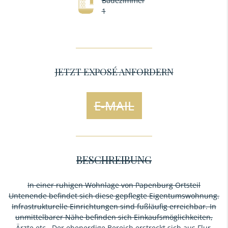
Badezimmer
1
JETZT EXPOSÉ ANFORDERN
E-MAIL
BESCHREIBUNG
In einer ruhigen Wohnlage von Papenburg Ortsteil
Untenende befindet sich diese gepflegte Eigentumswohnung.
Infrastrukturelle Einrichtungen sind fußläufig erreichbar. In
unmittelbarer Nähe befinden sich Einkaufsmöglichkeiten,
Ärzte etc.. Der ebenerdige Bereich erstreckt sich aus Flur,