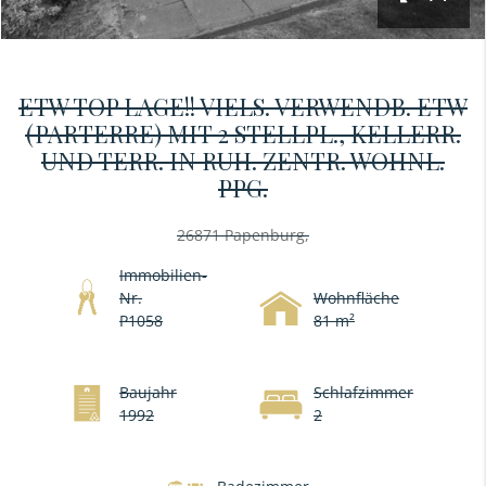
ETW TOP LAGE!! VIELS. VERWENDB. ETW
(PARTERRE) MIT 2 STELLPL., KELLERR.
UND TERR. IN RUH. ZENTR. WOHNL.
PPG.
26871 Papenburg,
Immobilien-
Nr.
Wohnfläche
P1058
81 m²
Baujahr
Schlafzimmer
1992
2