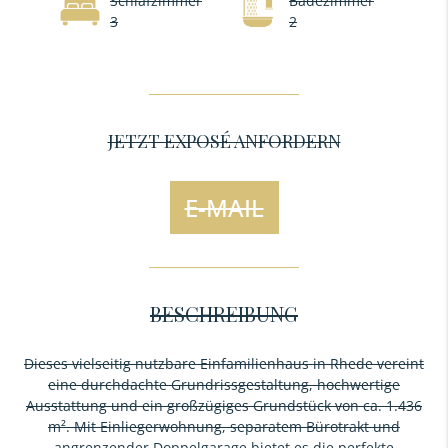
Schlafzimmer
Badezimmer
3
2
JETZT EXPOSÉ ANFORDERN
E-MAIL
BESCHREIBUNG
Dieses vielseitig nutzbare Einfamilienhaus in Rhede vereint
eine durchdachte Grundrissgestaltung, hochwertige
Ausstattung und ein großzügiges Grundstück von ca. 1.436
m². Mit Einliegerwohnung, separatem Bürotrakt und
angrenzender Doppelgarage bietet es die perfekte