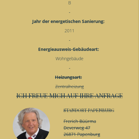
B
Jahr der energetischen Sanierung:
2011
Energieausweis-Gebäudeart:
Wohngebäude
Heizungsart:
Zentralheizung
ICH FREUE MICH AUF IHRE ANFRAGE
STANDORT PAPENBURG
Frerich Büürma
Deverweg 47
26871 Papenburg