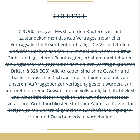
COURTAGE
2,975% inkl. ges. MwSt. auf den Kaufpreis ist mit
Zustandekommen des Kaufvertrages (notarieller
Vertragsabschluß) verdient und fällig. Die Vermittelnden
und/oder Nachweisenden, BS Immobilien Kontor Büürma
GmbH und ggf. deren Beauftragter, erhalten unmittelbaren
Zahlungsanspruch gegenüber dem Käufer (Vertrag zugunsten
Dritter, § 328 BGB). Alle Angaben sind ohne Gewähr und
basieren ausschließlich auf Informationen, die uns von
unserem Auftraggeber zur Verfügung gestellt wurden. Wir
übernehmen keine Gewähr für die Vollständigkeit, Richtigkeit
und Aktualität dieser Angaben. Die Grunderwerbsteuer,
Notar- und Grundbuchkosten sind vom Käufer zu tragen. Im
übrigen gelten unsere allgemeinen Geschäftsbedingungen.
Irrtum und Zwischenverkauf vorbehalten.