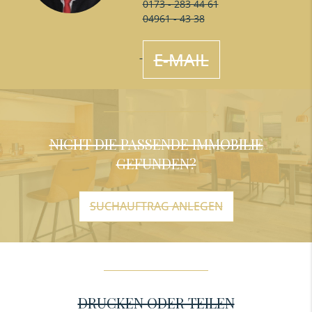
0173 - 283 44 61
04961 - 43 38
E-MAIL
NICHT DIE PASSENDE IMMOBILIE
GEFUNDEN?
SUCHAUFTRAG ANLEGEN
DRUCKEN ODER TEILEN