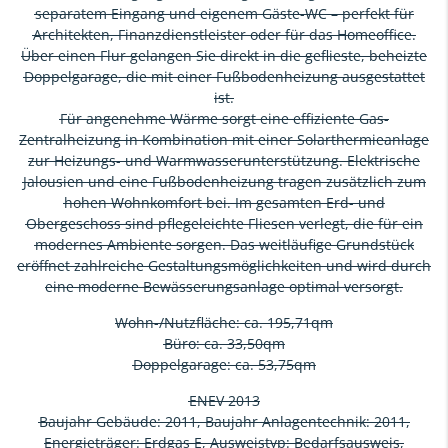
separatem Eingang und eigenem Gäste-WC – perfekt für
Architekten, Finanzdienstleister oder für das Homeoffice.
Über einen Flur gelangen Sie direkt in die geflieste, beheizte
Doppelgarage, die mit einer Fußbodenheizung ausgestattet
ist.
Für angenehme Wärme sorgt eine effiziente Gas-
Zentralheizung in Kombination mit einer Solarthermieanlage
zur Heizungs- und Warmwasserunterstützung. Elektrische
Jalousien und eine Fußbodenheizung tragen zusätzlich zum
hohen Wohnkomfort bei. Im gesamten Erd- und
Obergeschoss sind pflegeleichte Fliesen verlegt, die für ein
modernes Ambiente sorgen. Das weitläufige Grundstück
eröffnet zahlreiche Gestaltungsmöglichkeiten und wird durch
eine moderne Bewässerungsanlage optimal versorgt.
Wohn-/Nutzfläche: ca. 195,71qm
Büro: ca. 33,50qm
Doppelgarage: ca. 53,75qm
ENEV 2013
Baujahr Gebäude: 2011, Baujahr Anlagentechnik: 2011,
Energieträger: Erdgas E, Ausweistyp: Bedarfsausweis,