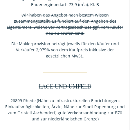
Endenergiebedarf: 73,9 (m²a), Kl. B
Wir haben das Angebot nach bestem Wissen
zusammengestellt. Es fundiert auf den Angaben des
Eigentümers, welche vor Vertragsabschluss ggf. vom Käufer
neu zu prüfen sind.
Die Maklerprovision beträgt jeweils für den Käufer und
Verkäufer 2,975% von dem Kaufpreis inklusive der
gesetzlichen MwSt..
LAGE UND UMFELD
26899 Rhede (Nähe zu infrastrukturellen Einrichtungen:
Einkaufsmöglichkeiten, Ärzte, Nähe zur Stadt Papenburg und
zum Ortsteil Aschendorf, gute Verkehrsanbindung zur B70
und zur niederländischen Grenze)