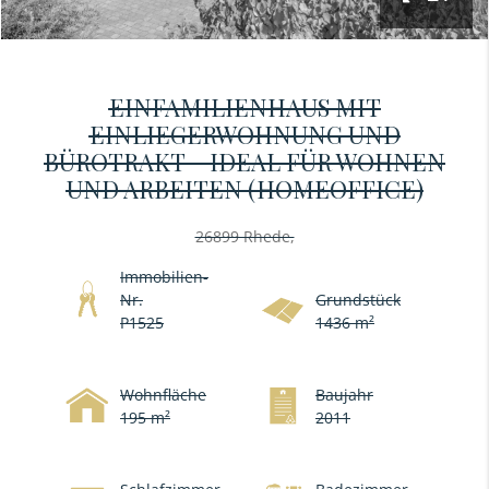
EINFAMILIENHAUS MIT
EINLIEGERWOHNUNG UND
BÜROTRAKT – IDEAL FÜR WOHNEN
UND ARBEITEN (HOMEOFFICE)
26899 Rhede,
Immobilien-
Nr.
Grundstück
P1525
1436 m²
Wohnfläche
Baujahr
195 m²
2011