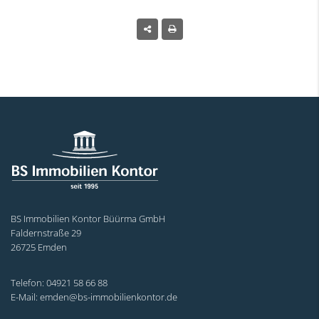
BS Immobilien Kontor Büürma GmbH
Faldernstraße 29
26725 Emden
Telefon: 04921 58 66 88
E-Mail: emden@bs-immobilienkontor.de