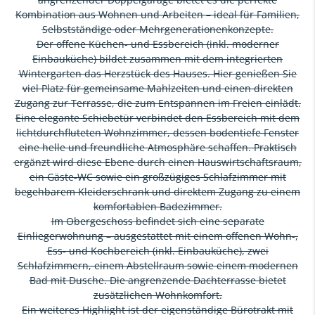
Kombination aus Wohnen und Arbeiten – ideal für Familien,
Selbstständige oder Mehrgenerationenkonzepte.
Der offene Küchen- und Essbereich (inkl. moderner
Einbauküche) bildet zusammen mit dem integrierten
Wintergarten das Herzstück des Hauses. Hier genießen Sie
viel Platz für gemeinsame Mahlzeiten und einen direkten
Zugang zur Terrasse, die zum Entspannen im Freien einlädt.
Eine elegante Schiebetür verbindet den Essbereich mit dem
lichtdurchfluteten Wohnzimmer, dessen bodentiefe Fenster
eine helle und freundliche Atmosphäre schaffen. Praktisch
ergänzt wird diese Ebene durch einen Hauswirtschaftsraum,
ein Gäste-WC sowie ein großzügiges Schlafzimmer mit
begehbarem Kleiderschrank und direktem Zugang zu einem
komfortablen Badezimmer.
Im Obergeschoss befindet sich eine separate
Einliegerwohnung – ausgestattet mit einem offenen Wohn-,
Ess- und Kochbereich (inkl. Einbauküche), zwei
Schlafzimmern, einem Abstellraum sowie einem modernen
Bad mit Dusche. Die angrenzende Dachterrasse bietet
zusätzlichen Wohnkomfort.
Ein weiteres Highlight ist der eigenständige Bürotrakt mit