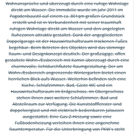
Wohnansprüche und überzeugt durch eine ruhige Wohnlage
direkt am Wasser. Die Immobilie wurde im Jahr 2011 im
Pagodenbaustil auf einem ca. 801qm großen Grundstück
erstellt und ist in Verbundenheit mit seiner traumhaft
ruhigen Wohnlage direkt am Wasser und den angelegten
Ruhezonen attraktiv gestaltet. Dank der angegliederten
Doppelgarage ist der Hauswirtschaftsraum trockenen Fußes
begehbar. Beim Betreten des Objektes wird das stimmige
Raum- und Designkonzept deutlich. Der großzügige, offen
gestaltete Wohn-/Essbereich mit Kamin überzeugt durch eine
charmevolle, lichtdurchflutete Raumgestaltung. Der am
Wohn-/Essbereich angrenzende Wintergarten bietet einen
herrlichen Blick aufs Wasser. Weiterhin befinden sich eine
Küche, Schlafzimmer, Bad, Gäste WC und ein
Hauswirtschaftsraum im Erdgeschoss. Im Obergeschoss
stehen Ihnen zwei weitere Schlafzimmer, Bad und
Abstellraum zur Verfügung. Die Kunststofffenster sind
doppelverglast und mit elektrisch bedienbaren Jalousien
ausgestattet. Eine Gas-Z-Heizung sowie eine
Fußbodenheizung verleihen Ihnen eine angenehme
Raumtemperatur. Für die Unterbringung von PKW`s steht