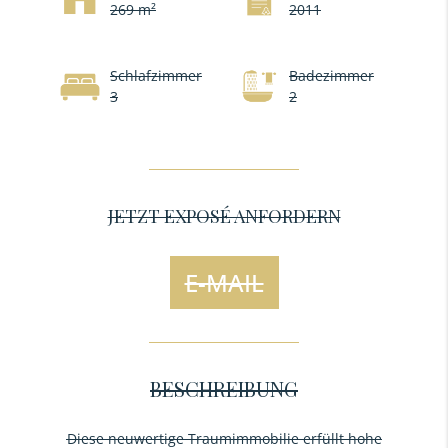
269 m²
2011
Schlafzimmer
Badezimmer
3
2
JETZT EXPOSÉ ANFORDERN
E-MAIL
BESCHREIBUNG
Diese neuwertige Traumimmobilie erfüllt hohe