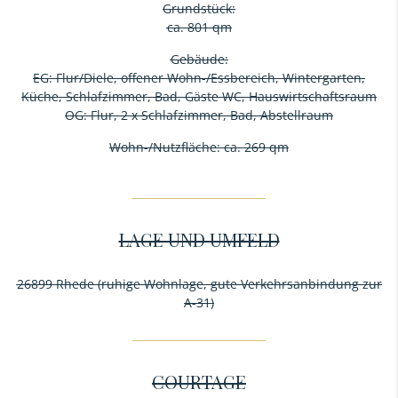
Grundstück:
ca. 801 qm
Gebäude:
EG: Flur/Diele, offener Wohn-/Essbereich, Wintergarten,
Küche, Schlafzimmer, Bad, Gäste WC, Hauswirtschaftsraum
OG: Flur, 2 x Schlafzimmer, Bad, Abstellraum
Wohn-/Nutzfläche: ca. 269 qm
LAGE UND UMFELD
26899 Rhede (ruhige Wohnlage, gute Verkehrsanbindung zur
A-31)
COURTAGE