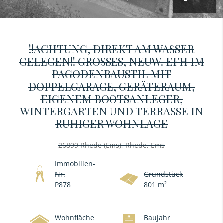
!!ACHTUNG, DIREKT AM WASSER
GELEGEN!! GROSSES, NEUW. EFH IM P
AGODENBAUSTIL MIT D
OPPELGARAGE, GERÄTERAUM, E
IGENEM BOOTSANLEGER, W
INTERGARTEN UND TERRASSE IN R
UHIGER WOHNLAGE
26899 Rhede (Ems), Rhede, Ems
Immobilien-
Nr.
Grundstück
P878
801 m²
Wohnfläche
Baujahr