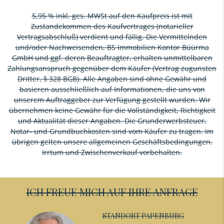
5,95 % inkl. ges. MWSt auf den Kaufpreis ist mit
Zustandekommen des Kaufvertrages (notarieller
Vertragsabschluß) verdient und fällig. Die Vermittelnden
und/oder Nachweisenden, BS Immobilien Kontor Büürma
GmbH und ggf. deren Beauftragter, erhalten unmittelbaren
Zahlungsanspruch gegenüber dem Käufer (Vertrag zugunsten
Dritter, § 328 BGB). Alle Angaben sind ohne Gewähr und
basieren ausschließlich auf Informationen, die uns von
unserem Auftraggeber zur Verfügung gestellt wurden. Wir
übernehmen keine Gewähr für die Vollständigkeit, Richtigkeit
und Aktualität dieser Angaben. Die Grunderwerbsteuer,
Notar- und Grundbuchkosten sind vom Käufer zu tragen. Im
übrigen gelten unsere allgemeinen Geschäftsbedingungen.
Irrtum und Zwischenverkauf vorbehalten.
ICH FREUE MICH AUF IHRE ANFRAGE
STANDORT PAPENBURG