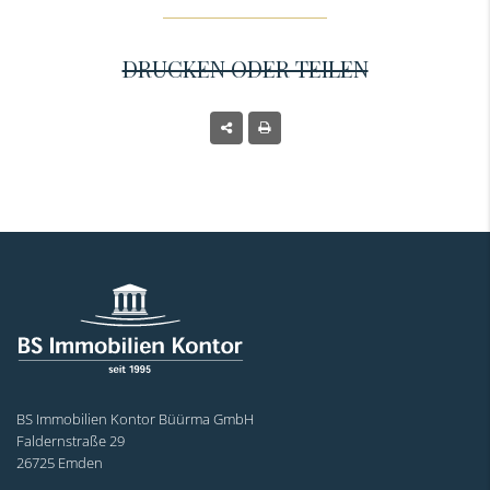
DRUCKEN ODER TEILEN
BS Immobilien Kontor Büürma GmbH
Faldernstraße 29
26725 Emden