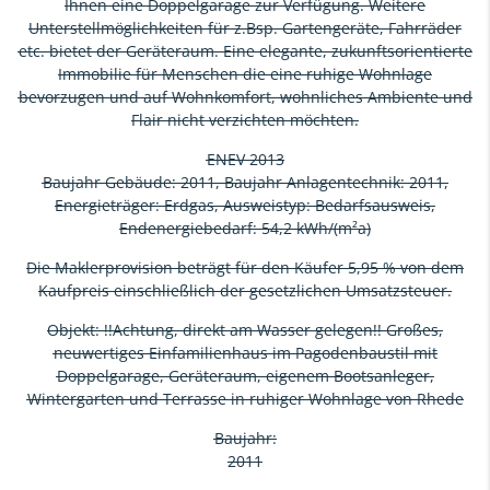
Ihnen eine Doppelgarage zur Verfügung. Weitere
Unterstellmöglichkeiten für z.Bsp. Gartengeräte, Fahrräder
etc. bietet der Geräteraum. Eine elegante, zukunftsorientierte
Immobilie für Menschen die eine ruhige Wohnlage
bevorzugen und auf Wohnkomfort, wohnliches Ambiente und
Flair nicht verzichten möchten.
ENEV 2013
Baujahr Gebäude: 2011, Baujahr Anlagentechnik: 2011,
Energieträger: Erdgas, Ausweistyp: Bedarfsausweis,
Endenergiebedarf: 54,2 kWh/(m²a)
Die Maklerprovision beträgt für den Käufer 5,95 % von dem
Kaufpreis einschließlich der gesetzlichen Umsatzsteuer.
Objekt: !!Achtung, direkt am Wasser gelegen!! Großes,
neuwertiges Einfamilienhaus im Pagodenbaustil mit
Doppelgarage, Geräteraum, eigenem Bootsanleger,
Wintergarten und Terrasse in ruhiger Wohnlage von Rhede
Baujahr:
2011